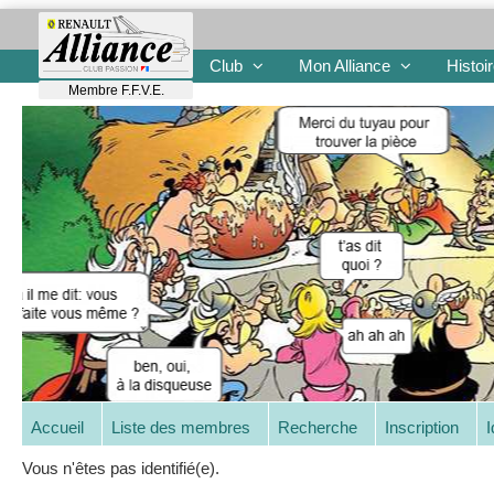
Club
Mon Alliance
Histoi
Membre F.F.V.E.
Accueil
Liste des membres
Recherche
Inscription
I
Vous n'êtes pas identifié(e).