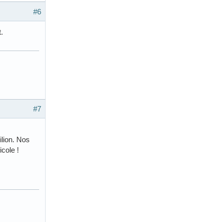
#6
.
#7
ilion. Nos
icole !