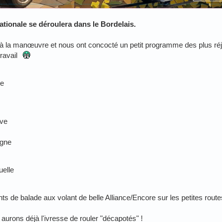
ationale se déroulera dans le Bordelais.
à la manœuvre et nous ont concocté un petit programme des plus réj
ravail
ye
ave
igne
uelle
s de balade aux volant de belle Alliance/Encore sur les petites rout
urons déjà l'ivresse de rouler "décapotés" !