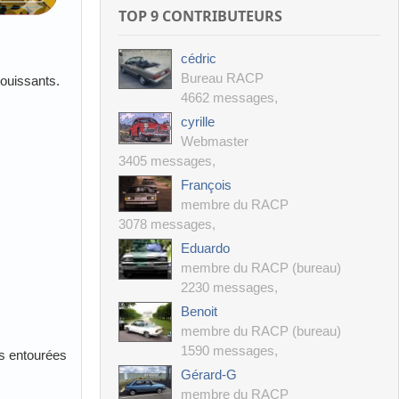
TOP 9 CONTRIBUTEURS
cédric
Bureau RACP
ouissants.
4662 messages
,
cyrille
Webmaster
3405 messages
,
François
membre du RACP
3078 messages
,
Eduardo
membre du RACP (bureau)
2230 messages
,
Benoit
membre du RACP (bureau)
1590 messages
,
es entourées
Gérard-G
membre du RACP