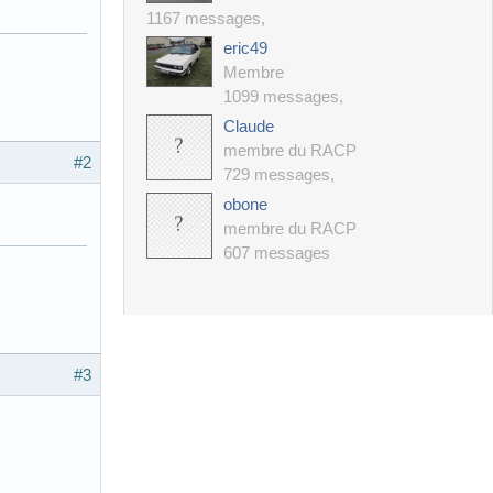
1167 messages
,
eric49
Membre
1099 messages
,
Claude
membre du RACP
#2
729 messages
,
obone
membre du RACP
607 messages
#3