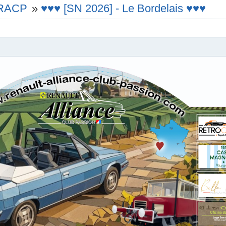
e RACP
»
♥♥♥ [SN 2026] - Le Bordelais ♥♥♥