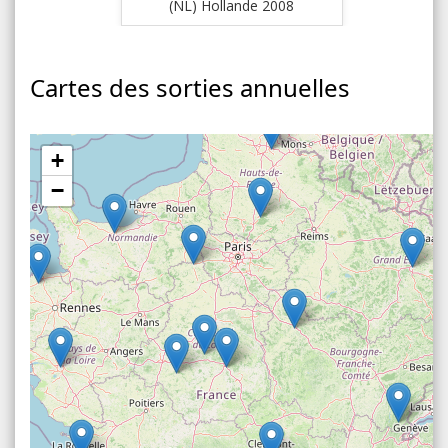
(NL) Hollande 2008
(FR) 
Cartes des sorties annuelles
+
−