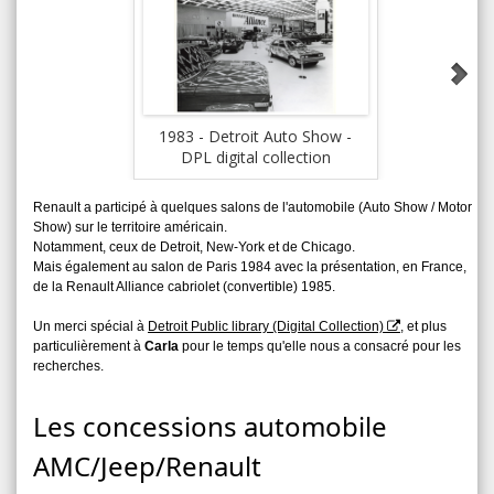
1983 - D
IA
1983 - Detroit Auto Show -
DPL digital collection
Renault a participé à quelques salons de l'automobile (Auto Show / Motor
Show) sur le territoire américain.
Notamment, ceux de Detroit, New-York et de Chicago.
Mais également au salon de Paris 1984 avec la présentation, en France,
de la Renault Alliance cabriolet (convertible) 1985.
Un merci spécial à
Detroit Public library (Digital Collection)
, et plus
particulièrement à
Carla
pour le temps qu'elle nous a consacré pour les
recherches.
Les concessions automobile
AMC/Jeep/Renault