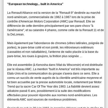
"European technology... built in America"
La Renault Alliance est la version de la "Renault 9" destinée au marché
nord-américain, commercialisée de 1982 à 1987 lors de la prise de
contrôle d'American Motors Corporation (AMC) par Renault. Elle se
différencie de cette dernière principalement par ses pare-chocs "à
l'américaine", et sa calandre 4 phares, comme celle de la Renault 11 et de
la DeLorean.
Mais également par l'abondance de chromes (vitres latérales, poignée de
portes), le pare-brise collé et non jointé, les rétroviseurs extérieurs
(cassables et non rabattables), l'antenne de radio placée à la base du
pare-brise, les roues à goujons, la finition plus soignée ...
Elle est assemblée (à Kenosha dans l'état du Wisconsin) et est distribuée
par le réseau AMC. La mention "built in America" est très importante au
Etats-Unis et la communication du groupe s'axera dans ce sens. Elle a
connu un succès de vente auprès de la clientèle américaine moyenne et
fut bien accueillie par la presse automobile locale, notamment par Motor
Trend qui la sacre Car Of The Year dès 1983. La fiabilité devient assez
aléatoire passé 6 ans, possiblement à la suite des modifications
effectuées pour pouvoir répondre aux normes nord-américaines. Les
éléments AMC sont sources de nombreux problèmes.