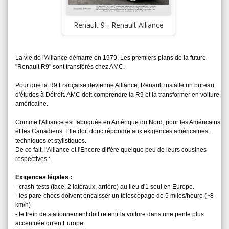
Renault 9 
Renault 9 - Renault Alliance
La vie de l'Alliance démarre en 1979. Les premiers plans de la future
"Renault R9" sont transférés chez AMC.
Pour que la R9 Française devienne Alliance, Renault installe un bureau
d'études à Détroit. AMC doit comprendre la R9 et la transformer en voiture
américaine.
Comme l'Alliance est fabriquée en Amérique du Nord, pour les Américains
et les Canadiens. Elle doit donc répondre aux exigences américaines,
techniques et stylistiques.
De ce fait, l'Alliance et l'Encore diffère quelque peu de leurs cousines
respectives :
Exigences légales :
- crash-tests (face, 2 latéraux, arrière) au lieu d'1 seul en Europe.
- les pare-chocs doivent encaisser un télescopage de 5 miles/heure (~8
km/h).
- le frein de stationnement doit retenir la voiture dans une pente plus
accentuée qu'en Europe.