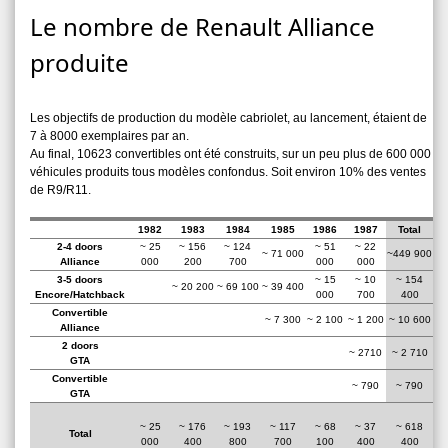
Le nombre de Renault Alliance
produite
Les objectifs de production du modèle cabriolet, au lancement, étaient de
7 à 8000 exemplaires par an.
Au final, 10623 convertibles ont été construits, sur un peu plus de 600 000
véhicules produits tous modèles confondus. Soit environ 10% des ventes
de R9/R11.
1982
1983
1984
1985
1986
1987
Total
2-4 doors
~ 25
~ 156
~ 124
~ 51
~ 22
~ 71 000
~449 900
Alliance
000
200
700
000
000
3-5 doors
~ 15
~ 10
~ 154
~ 20 200
~ 69 100
~ 39 400
Encore/Hatchback
000
700
400
Convertible
~ 7 300
~ 2 100
~ 1 200
~ 10 600
Alliance
2 doors
~ 2710
~ 2 710
GTA
Convertible
~ 790
~ 790
GTA
~ 25
~ 176
~ 193
~ 117
~ 68
~ 37
~ 618
Total
000
400
800
700
100
400
400