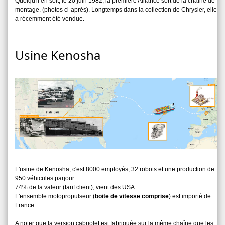
Quoiqu'il en soit, le 20 juin 1982, la première Alliance sort de la chaîne de
montage. (photos ci-après). Longtemps dans la collection de Chrysler, elle
a récemment été vendue.
Usine Kenosha
L'usine de Kenosha, c'est 8000 employés, 32 robots et une production de
950 véhicules parjour.
74% de la valeur (tarif client), vient des USA.
L'ensemble motopropulseur (
boite de vitesse comprise
) est importé de
France.
A noter que la version cabriolet est fabriquée sur la même chaîne que les