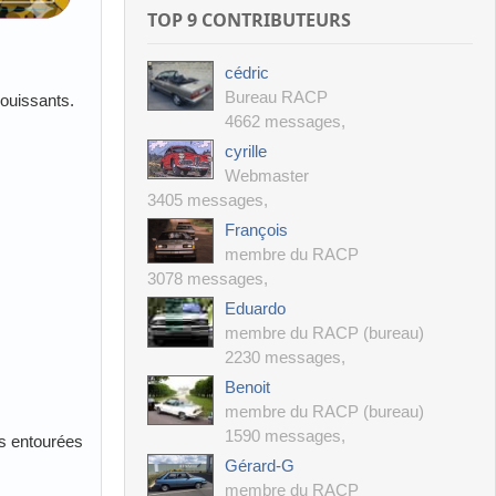
TOP 9 CONTRIBUTEURS
cédric
Bureau RACP
ouissants.
4662 messages
,
cyrille
Webmaster
3405 messages
,
François
membre du RACP
3078 messages
,
Eduardo
membre du RACP (bureau)
2230 messages
,
Benoit
membre du RACP (bureau)
1590 messages
,
es entourées
Gérard-G
membre du RACP