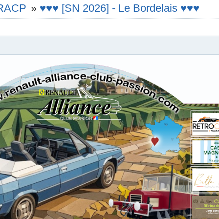
e RACP
»
♥♥♥ [SN 2026] - Le Bordelais ♥♥♥