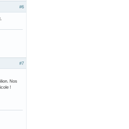
#6
.
#7
ilion. Nos
icole !