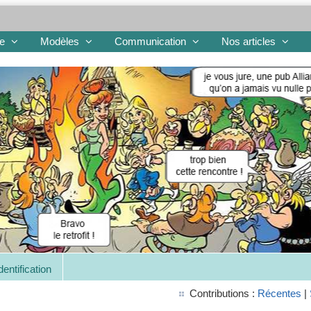
re
Modèles
Communication
Nos articles
dentification
Contributions :
Récentes
|