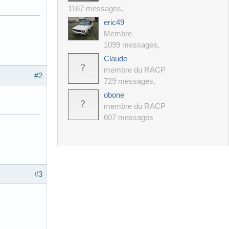
1167 messages
,
eric49
Membre
1099 messages
,
Claude
membre du RACP
#2
729 messages
,
obone
membre du RACP
607 messages
#3