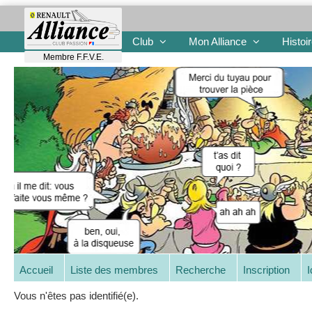
Club
Mon Alliance
Histoi
Membre F.F.V.E.
Accueil
Liste des membres
Recherche
Inscription
I
Vous n'êtes pas identifié(e).