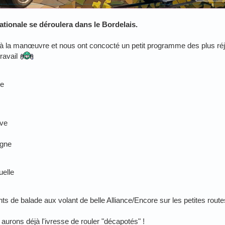
ationale se déroulera dans le Bordelais.
à la manœuvre et nous ont concocté un petit programme des plus réj
ravail
ye
ave
igne
uelle
s de balade aux volant de belle Alliance/Encore sur les petites rout
urons déjà l'ivresse de rouler "décapotés" !