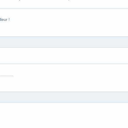
leur !
.........