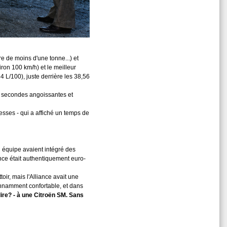
re de moins d'une tonne...) et
iron 100 km/h) et le meilleur
 L/100), juste derrière les 38,56
4,6 secondes angoissantes et
tesses - qui a affiché un temps de
on équipe avaient intégré des
nce était authentiquement euro-
oir, mais l'Alliance avait une
étonnamment confortable, et dans
ire? - à une Citroën SM. Sans