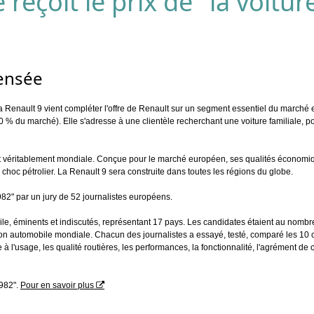
 reçoit le prix de "la voitur
pensée
 Renault 9 vient compléter l'offre de Renault sur un segment essentiel du marché e
% du marché). Elle s'adresse à une clientèle recherchant une voiture familiale, p
t véritablement mondiale. Conçue pour le marché européen, ses qualités économique
 choc pétrolier. La Renault 9 sera construite dans toutes les régions du globe.
982" par un jury de 52 journalistes européens.
ile, éminents et indiscutés, représentant 17 pays. Les candidates étaient au nombr
ction automobile mondiale. Chacun des journalistes a essayé, testé, comparé les 10 
e à l'usage, les qualité routières, les performances, la fonctionnalité, l'agrément de 
1982".
Pour en savoir plus