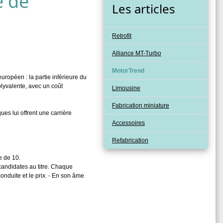
e de
Les articles
Retrofit
Alliance MT-Turbo
MotorTrend
uropéen : la partie inférieure du
olyvalente, avec un coût
Limousine
Fabrication miniature
s lui offrent une carrière
Accessoires
Refabrication
e de 10.
candidates au titre. Chaque
conduite et le prix. - En son âme