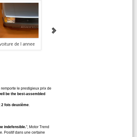
voiture de l annee
Renault 9 voiture de l annee
remporte le prestigieux prix de
ell be the best-assembled
t
2 fois deuxième
.
e indefensible.
", Motor Trend
e. Positif dans une certaine