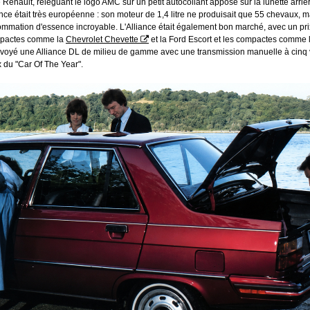
 Renault, relèguant le logo AMC sur un petit autocollant apposé sur la lunette arriè
nce était très européenne : son moteur de 1,4 litre ne produisait que 55 chevaux, mai
nsommation d'essence incroyable. L'Alliance était également bon marché, avec un pr
ompactes comme la
Chevrolet Chevette
et la Ford Escort et les compactes comme l
voyé une Alliance DL de milieu de gamme avec une transmission manuelle à cinq vi
x du "Car Of The Year".