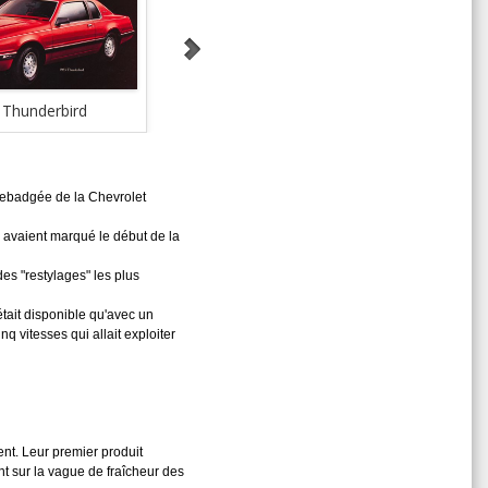
 Thunderbird
Dodge 600 ES
 rebadgée de la Chevrolet
s avaient marqué le début de la
es "restylages" les plus
tait disponible qu'avec un
 vitesses qui allait exploiter
nt. Leur premier produit
nt sur la vague de fraîcheur des