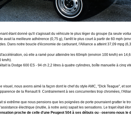
enant étant donné qu'il s'agissait du véhicule le plus léger du groupe (la seule voitu
 avait la meilleure adhérence (0,75 g), l'arrêt le plus court à partir de 60 mph (env
es. Dans notre boucle d'économie de carburant, l'Alliance a atteint 37,09 mpg (6,34
ests d'accélération, où elle a ramé pour atteindre les 60mph (environ 100 km/h) en 1
0 km/h).
tait la Dodge 600 ES - 94 ch 2,2 litres à quatre cylindres, boîte manuelle à cinq vi
 vue visuel, nous avons aimé la façon dont le chef du style AMC, "Dick Teague", et s
pparence de la Renault 9. Contrairement à ses concurrentes trop chromées, l'Allia
it si extrême que nous pensions que les poignées de porte pourraient gratter le trott
'assistance électrique (inutile, à notre avis) sapait les sensations. Le trajet était 
ensation proche de celle d'une Peugeot 504 à ses débuts ou - oserons-nous le d