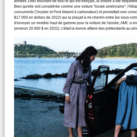
années 1980 touchant de tout ce qui est français, la voiture a été étiquetée
Bien qu'elle soit considérée comme une voiture "locale américaine", l'Allia
concurrents Chrysler et Ford étaient à carburateur) et promettait une co
$17 000 en dollars de 2022) qui la plaçait à mi-chemin entre les sous-c
d'envoyer un modèle haut de gamme pour la voiture de l'année, AMC a en
(environ 20 000 $ en 2022), c'était la bonne affaire des prétendants au pri