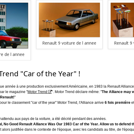
Renault 9 voiture de l annee
Renault 9 
re de l annee
rend "Car of the Year" !
ue année à une production exclusivement Américaine, en 1983 la Renault Alliance 
par le magazine "
Motor Trend
". Motor Trend déclare même: "
The Alliance may w
 Renault!
"
our le classement "car of the year" Motor Trend, l'Alliance arrive
6 fois première
e
s inattendu aux pays de la voiture, a été décrié pendant des années.
, No Good Renault Alliance Was Our 1983 Car of the Year. Allow us to defend th
alors justifiée dans le contexte de l'époque, avec les candidats au titre, de l'époqu