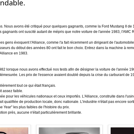
endable.
 ans. Nous avons été critiqué pour quelques gagnants, comme la Ford Mustang II de 1
gagnants ont suscité autant de mépris que notre voiture de l'année 1983, l'AMC R
gens évoquent l'Alliance, comme l'a fait récemment un dirigeant de l'automobile.
sseurs du début des années 80 ont fait le bon choix. Entrez dans la machine à rem
'Alliance en 1983.
82 lorsque nous avons effectué nos tests afin de désigner la voiture de l'année 19
démesurée. Les prix de l'essence avaient doublé depuis la crise du carburant de 19
ièrement tout ce qui était français.
it assez faible.
nnée pour les véhicules nationaux et ceux importés. L'Alliance, construite dans l'us
ualifiée de production locale, donc nationale. L'industrie n'était pas encore sorti
 Year" les plus faibles de l'histoire du prix.
tion près, aucune n'était particulièrement brillante.