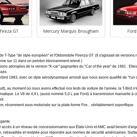
Fireza GT
Mercury Marquis Brougham
Ford
e T-Type "de style européen" et l'Oldsmobile Firenza GT. (Il s'agissait de versions
 7ème sur 11 dans un peloton étonnamment relevé.)
ions allongées de la version "K-car" gagnantes du "Car of the year" de 1981 . Elle
ssés.
erbird 1983, avec un style aérodynamique arrondi que nous avons qualifié de "l'un d
, au moment où nous avons effectué nos tests de voiture de l'année, la T-Bird n'é
atique. Le V8 de 4,9 L (aussi nommé 5,0 L par Ford) à transmission manuelle à cinq
rd.
 récemment sous-motorisée sur la plate-forme Fox... véritablement soporifique.
igante.
ir accès à un réseau de concessionnaires aux États-Unis et AMC avait besoin d'arge
, retravaillée et restylée pour répondre aux normes de sécurité américaines. Surfa