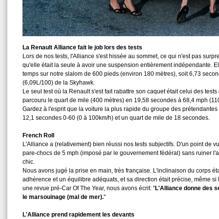
La Renault Alliance fait le job lors des tests
Lors de nos tests, l'Alliance s'est hissée au sommet, ce qui n'est pas surpr
qu'elle était la seule à avoir une suspension entièrement indépendante. Elle
temps sur notre slalom de 600 pieds (environ 180 mètres), soit 6,73 second
(6,09L/100) de la Skyhawk.
Le seul test où la Renault s'est fait rabattre son caquet était celui des t
parcouru le quart de mile (400 mètres) en 19,58 secondes à 68,4 mph (11
Gardez à l'esprit que la voiture la plus rapide du groupe des prétendantes é
12,1 secondes 0-60 (0 à 100km/h) et un quart de mile de 18 secondes.
French Roll
L'Alliance a (relativement) bien réussi nos tests subjectifs. D'un point de
pare-chocs de 5 mph (imposé par le gouvernement fédéral) sans ruiner l'a
chic.
Nous avons jugé la prise en main, très française. L'inclinaison du corps éta
adhérence et un équilibre adéquats, et sa direction était précise, même si l
une revue pré-Car Of The Year, nous avons écrit: "
L'Alliance donne des s
le marsouinage (mal de mer).
"
L'Alliance prend rapidement les devants