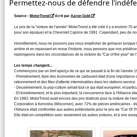
Permettez-nous de défendre l'indéf
Source :
MotorTrend
écrit par
Aaron Gold
Le prix de la "voiture de l'année" MotorTrend a été créé il y a environ 70
pour son époque) et la Chevrolet Caprice de 1991. Cependant, peu de nos 
Honnêtement, nous ne pouvons pas nous empêcher de grimacer lorsque les 
arrière et en repassant en revue l'histoire, nous pensons que nos prédéce
replongeons dans les circonstances de la victoire du "Car of the year" de l
Les temps changent...
Commençons par un bref aperçu de ce qui se passait à la fin de l'année 19
- Premièrement, faire des économies de carburant était d'une importance 
rationnement et des files d'attente interminables dans les stations-service.
- Deuxièmement, la pop-culture aimait tout ce qui était européen, et particul
- Et troisièmement, et le plus important, la concurrence face à l'Alliance éta
En 1983, MotorTrend avait encore des prix distincts pour la voiture de l'a
Corporation à Kenosha (Wisconsin), avec 72% de pièces américaines - était q
l'Alliance était confrontée aux autres prétendants pour le prix de "Car Of The
Elle était en compétition avec seulement six autres voitures, et à une excep