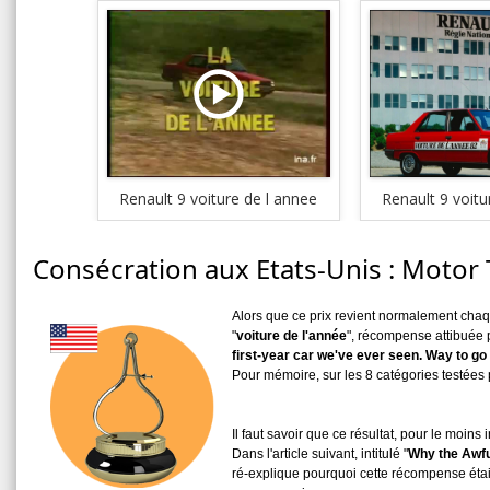
Renault 9 voiture de l annee
Renault 9 voitu
Consécration aux Etats-Unis : Motor T
Alors que ce prix revient normalement chaq
"
voiture de l'année
", récompense attibuée 
first-year car we've ever seen. Way to go
Pour mémoire, sur les 8 catégories testées p
Il faut savoir que ce résultat, pour le moin
Dans l'article suivant, intitulé "
Why the Awful
ré-explique pourquoi cette récompense était 