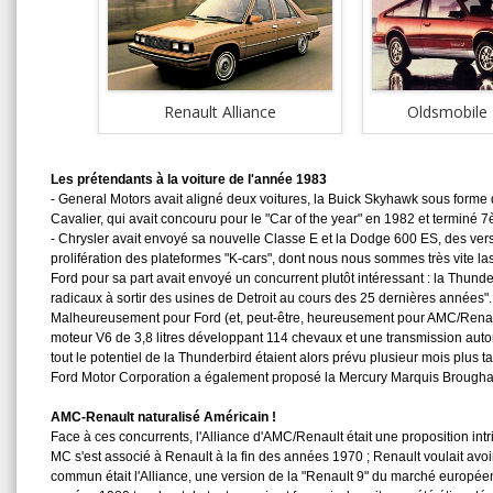
Renault Alliance
Oldsmobile 
Les prétendants à la voiture de l'année 1983
- General Motors avait aligné deux voitures, la Buick Skyhawk sous forme d
Cavalier, qui avait concouru pour le "Car of the year" en 1982 et terminé
- Chrysler avait envoyé sa nouvelle Classe E et la Dodge 600 ES, des vers
prolifération des plateformes "K-cars", dont nous nous sommes très vite la
Ford pour sa part avait envoyé un concurrent plutôt intéressant : la Thund
radicaux à sortir des usines de Detroit au cours des 25 dernières années".
Malheureusement pour Ford (et, peut-être, heureusement pour AMC/Renault)
moteur V6 de 3,8 litres développant 114 chevaux et une transmission autom
tout le potentiel de la Thunderbird étaient alors prévu plusieur mois plus ta
Ford Motor Corporation a également proposé la Mercury Marquis Brougham,
AMC-Renault naturalisé Américain !
Face à ces concurrents, l'Alliance d'AMC/Renault était une proposition intr
MC s'est associé à Renault à la fin des années 1970 ; Renault voulait avo
commun était l'Alliance, une version de la "Renault 9" du marché européen