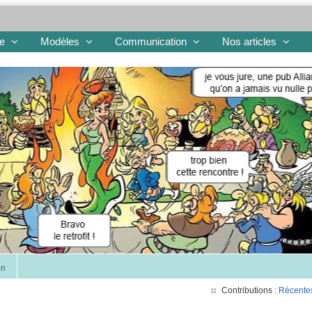
re
Modèles
Communication
Nos articles
on
Contributions :
Récente