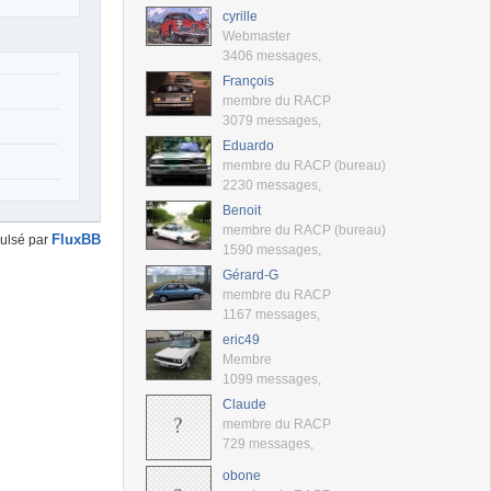
cyrille
Webmaster
3406 messages
,
François
membre du RACP
3079 messages
,
Eduardo
membre du RACP (bureau)
2230 messages
,
Benoit
membre du RACP (bureau)
FluxBB
ulsé par
1590 messages
,
Gérard-G
membre du RACP
1167 messages
,
eric49
Membre
1099 messages
,
Claude
membre du RACP
729 messages
,
obone