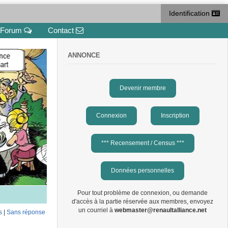
Identification
Forum
Contact
ANNONCE
Devenir membre
Connexion
Inscription
*** Recensement / Census ***
Données personnelles
Pour tout problème de connexion, ou demande
d'accès à la partie réservée aux membres, envoyez
un courriel à
webmaster@renaultalliance.net
s
|
Sans réponse