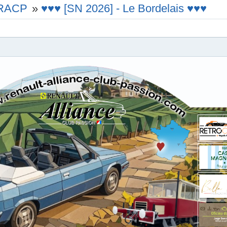
e RACP
»
♥♥♥ [SN 2026] - Le Bordelais ♥♥♥