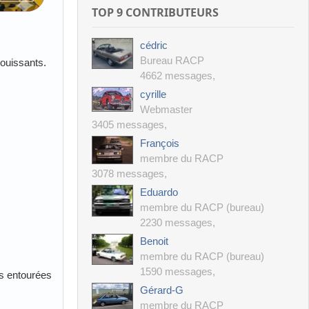
TOP 9 CONTRIBUTEURS
cédric
Bureau RACP
ouissants.
4662 messages
,
cyrille
Webmaster
3405 messages
,
François
membre du RACP
3078 messages
,
Eduardo
membre du RACP (bureau)
2230 messages
,
Benoit
membre du RACP (bureau)
1590 messages
,
es entourées
Gérard-G
membre du RACP