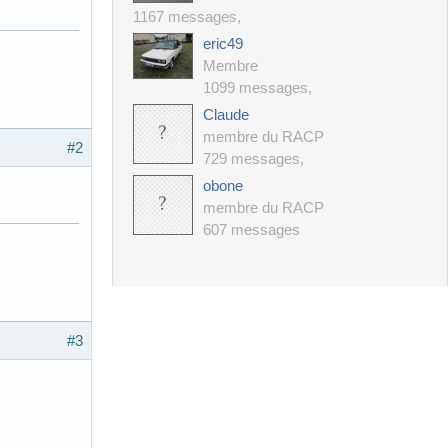
1167 messages
,
eric49
Membre
1099 messages
,
Claude
membre du RACP
#2
729 messages
,
obone
membre du RACP
607 messages
#3