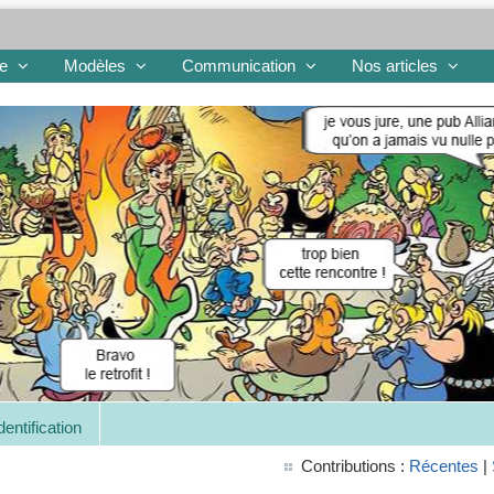
re
Modèles
Communication
Nos articles
dentification
Contributions :
Récentes
|