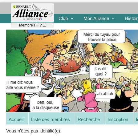
Club
Mon Alliance
Histoi
Membre F.F.V.E.
Accueil
Liste des membres
Recherche
Inscription
I
Vous n'êtes pas identifié(e).