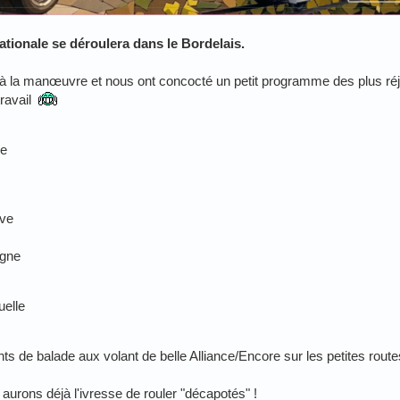
ationale se déroulera dans le Bordelais.
à la manœuvre et nous ont concocté un petit programme des plus réj
ravail
ye
ave
igne
uelle
s de balade aux volant de belle Alliance/Encore sur les petites rout
urons déjà l'ivresse de rouler "décapotés" !