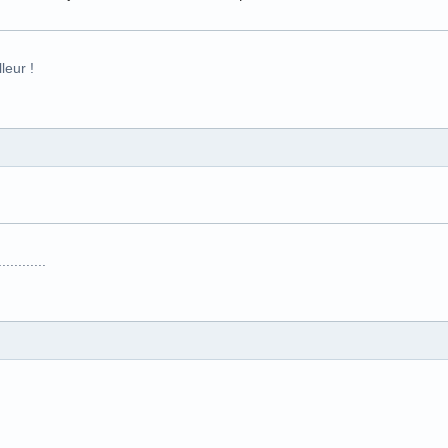
leur !
.........