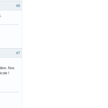
#6
.
#7
ilion. Nos
icole !