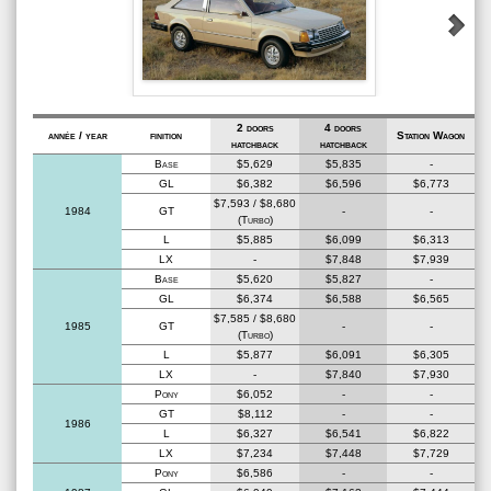
2 doors
4 doors
année / year
finition
Station Wagon
hatchback
hatchback
Base
$5,629
$5,835
-
GL
$6,382
$6,596
$6,773
$7,593 / $8,680
1984
GT
-
-
(Turbo)
L
$5,885
$6,099
$6,313
LX
-
$7,848
$7,939
Base
$5,620
$5,827
-
GL
$6,374
$6,588
$6,565
$7,585 / $8,680
1985
GT
-
-
(Turbo)
L
$5,877
$6,091
$6,305
LX
-
$7,840
$7,930
Pony
$6,052
-
-
GT
$8,112
-
-
1986
L
$6,327
$6,541
$6,822
LX
$7,234
$7,448
$7,729
Pony
$6,586
-
-