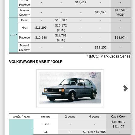
GTS-
-
-
$11,437
-
-
Premium
Town &
$17,595
-
-
-
$11,370
Country
(MCS*)
Base
-
$10,707
-
-
-
$10,172
High
$11,295
-
-
-
(GTS)
1987
$11,767
Premium
$12,288
-
-
$13,974
(GTS)
Town &
-
-
-
$12,255
-
Country
* (MCS) Mark Cross Series
VOLKSWAGEN RABBIT / GOLF
année / year
finition
2 doors
4 doors
Cab / Conv
$10,980 /
Base
-
-
$11,405
GL
-
$7,130 / $7,665
-