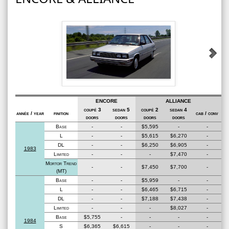
ENCORE
ALLIANCE
coupé 3
sedan 5
coupé 2
sedan 4
année / year
finition
cab / conv
doors
doors
doors
doors
Base
-
-
$5,595
-
-
L
-
-
$5,615
$6,270
-
DL
-
-
$6,250
$6,905
-
1983
Limited
-
-
-
$7,470
-
Mortor Trend
-
-
$7,450
$7,700
-
(MT)
Base
-
-
$5,959
-
-
L
-
-
$6,465
$6,715
-
DL
-
-
$7,188
$7,438
-
Limited
-
-
-
$8,027
-
Base
$5,755
-
-
-
-
1984
S
$6,365
$6,615
-
-
-