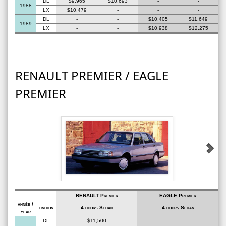
DL
$9,965
$10,693
-
-
1988
LX
$10,479
-
-
-
DL
-
-
$10,405
$11,649
1989
LX
-
-
$10,938
$12,275
RENAULT PREMIER / EAGLE
PREMIER
RENAULT Premier
EAGLE Premier
année /
finition
4 doors Sedan
4 doors Sedan
year
DL
$11,500
-