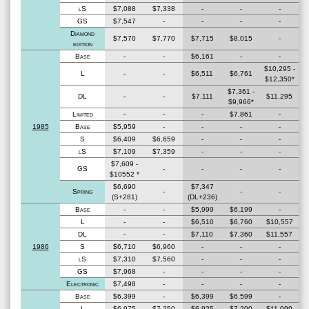
lS
$7,088
$7,338
-
-
-
GS
$7,547
-
-
-
-
Diamond
$7,570
$7,770
$7,715
$8,015
-
edition
Base
-
-
$6,161
-
-
$10,295 -
L
-
-
$6,511
$6,761
$12,350*
$7,361 -
DL
-
-
$7,111
$11,295
$9,966*
Limited
-
-
-
$7,861
-
1985
Base
$5,959
-
-
-
-
S
$6,409
$6,659
-
-
-
lS
$7,109
$7,359
-
-
-
$7,609 -
GS
-
-
-
-
$10552 *
$6,690
$7,347
Spring
-
-
-
(S+281)
(DL+236)
Base
-
-
$5,999
$6,199
-
L
-
-
$6,510
$6,760
$10,557
DL
-
-
$7,110
$7,360
$11,557
1986
S
$6,710
$6,960
-
-
-
lS
$7,310
$7,560
-
-
-
GS
$7,968
-
-
-
-
Electronic
$7,498
-
-
-
-
Base
$6,399
-
$6,399
$6,599
-
L
$6,975
$7,250
$6,925
$7,200
$11,099