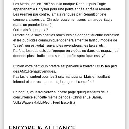
Les Medallion, en 1987 sous la marque Renault puis Eagle
appartenant à Chrysler pour une petite année après la revente
Les Premier par contre, jamais vendues par Renault ont été
commercialisées par Chrysler également sous la marque Eagle
(dans un premier temps)
Oui, mais à quel prix ?
Difficile de le savoir car les brochures ne donnent aucune indication
et les publicités communiquent généralement le tarif du modèle de
"base", qui est volatil suivant les revendeurs, les taxes, etc...
Parfois, les roadtests de l'époque en vidéos ou dans les magazines
donnent plus d'indications sur le modèle spécifique essayé.
Et bien votre petit club préféré est parvenu à trouver
TOUS les prix
des AMC/Renault vendues.
Pas facile, surtout pour les 3 prix manquants. Mais en fouillant
internet et par recoupements, la page est complète !
En bonus, vous trouverez sur cette page quelques tarifs de la
concurrence sur cette même période (Chrysler Le Baron,
VolksWagen Rabbit/Golf, Ford Escort) ;)
ENCORE & ALLIANCE