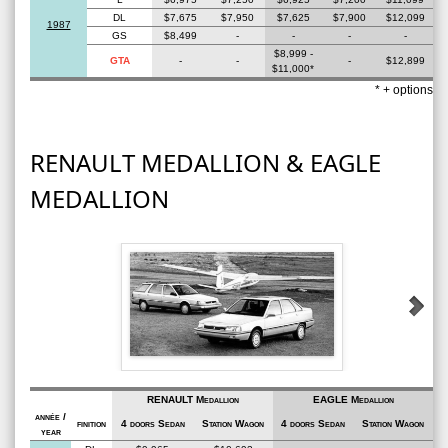
DL
$7,675
$7,950
$7,625
$7,900
$12,099
1987
GS
$8,499
-
-
-
-
$8,999 -
GTA
-
-
-
$12,899
$11,000*
* + options
RENAULT MEDALLION & EAGLE
MEDALLION
RENAULT Medallion
EAGLE Medallion
année /
finition
4 doors Sedan
Station Wagon
4 doors Sedan
Station Wagon
year