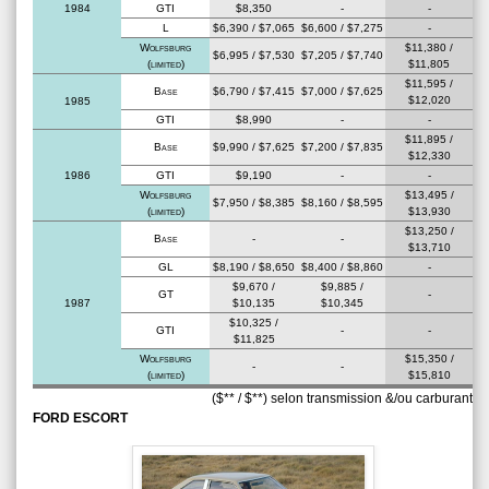
1984
GTI
$8,350
-
-
L
$6,390 / $7,065
$6,600 / $7,275
-
Wolfsburg
$11,380 /
$6,995 / $7,530
$7,205 / $7,740
(limited)
$11,805
$11,595 /
Base
$6,790 / $7,415
$7,000 / $7,625
$12,020
1985
GTI
$8,990
-
-
$11,895 /
Base
$9,990 / $7,625
$7,200 / $7,835
$12,330
1986
GTI
$9,190
-
-
Wolfsburg
$13,495 /
$7,950 / $8,385
$8,160 / $8,595
(limited)
$13,930
$13,250 /
Base
-
-
$13,710
GL
$8,190 / $8,650
$8,400 / $8,860
-
$9,670 /
$9,885 /
GT
-
1987
$10,135
$10,345
$10,325 /
GTI
-
-
$11,825
Wolfsburg
$15,350 /
-
-
(limited)
$15,810
($** / $**) selon transmission &/ou carburant
FORD ESCORT