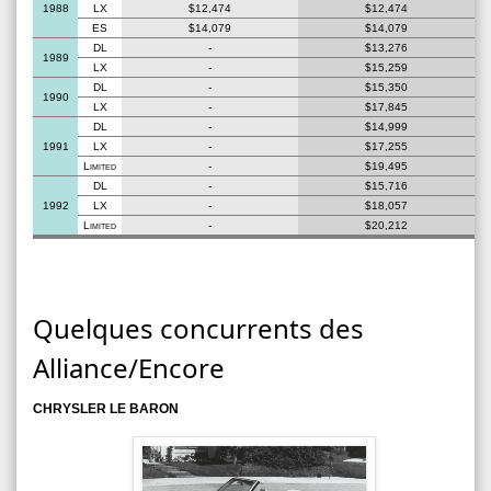
1988
LX
$12,474
$12,474
ES
$14,079
$14,079
DL
-
$13,276
1989
LX
-
$15,259
DL
-
$15,350
1990
LX
-
$17,845
DL
-
$14,999
1991
LX
-
$17,255
Limited
-
$19,495
DL
-
$15,716
1992
LX
-
$18,057
Limited
-
$20,212
Quelques concurrents des
Alliance/Encore
CHRYSLER LE BARON