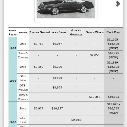
année
4 doors
finition
2 doors Sedan
4 doors Sedan
Station Wagon
Cab / Conv
/ year
Hatchback
$11,595 -
Base
$8,783
$9,067
-
-
$15,495
(MCS*)
1984
Town &
$16,495
-
-
-
$9,856
Country
(MCS*)
$11,889 -
Base
$9,460
$9,390
-
-
$15,994
(MCS*)
GTS-
-
$9,099
-
-
-
High
1985
GTS-
-
$9,995
-
-
-
Premium
Town &
-
-
-
$10,363
$16,994
Country
$12,695 -
Base
$9,977
$10,127
-
-
$16,595
(MCS*)
GTS-
-
-
$9,754
-
-
High
1986