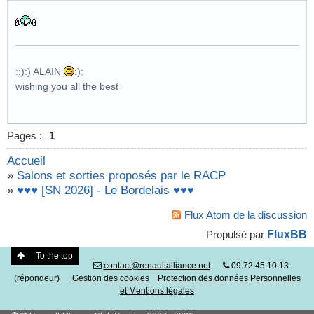
::):) ALAIN
:):
wishing you all the best
Pages :
1
Accueil
»
Salons et sorties proposés par le RACP
»
♥♥♥ [SN 2026] - Le Bordelais ♥♥♥
Flux Atom de la discussion
FluxBB
Propulsé par
To the top
contact@renaultalliance.net
09.72.45.10.13
(répondeur)
Gestion des cookies
Protection des données Personnelles
et Mentions légales