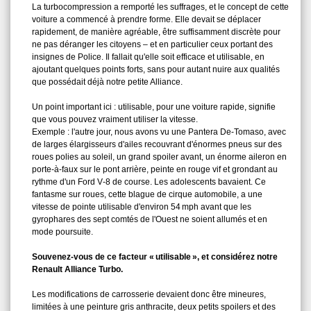
La turbocompression a remporté les suffrages, et le concept de cette
voiture a commencé à prendre forme. Elle devait se déplacer
rapidement, de manière agréable, être suffisamment discrète pour
ne pas déranger les citoyens – et en particulier ceux portant des
insignes de Police. Il fallait qu'elle soit efficace et utilisable, en
ajoutant quelques points forts, sans pour autant nuire aux qualités
que possédait déjà notre petite Alliance.
Un point important ici : utilisable, pour une voiture rapide, signifie
que vous pouvez vraiment utiliser la vitesse.
Exemple : l'autre jour, nous avons vu une Pantera De‑Tomaso, avec
de larges élargisseurs d'ailes recouvrant d'énormes pneus sur des
roues polies au soleil, un grand spoiler avant, un énorme aileron en
porte‑à‑faux sur le pont arrière, peinte en rouge vif et grondant au
rythme d'un Ford V‑8 de course. Les adolescents bavaient. Ce
fantasme sur roues, cette blague de cirque automobile, a une
vitesse de pointe utilisable d'environ 54 mph avant que les
gyrophares des sept comtés de l'Ouest ne soient allumés et en
mode poursuite.
Souvenez‑vous de ce facteur « utilisable », et considérez notre
Renault Alliance Turbo.
Les modifications de carrosserie devaient donc être mineures,
limitées à une peinture gris anthracite, deux petits spoilers et des