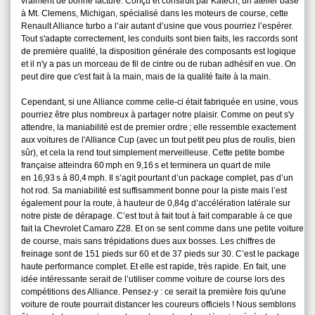
vraiment de bonne facture. Conçu et construit par Katech, un atelier basé
à Mt. Clemens, Michigan, spécialisé dans les moteurs de course, cette
Renault Alliance turbo a l’air autant d’usine que vous pourriez l’espérer.
Tout s'adapte correctement, les conduits sont bien faits, les raccords sont
de première qualité, la disposition générale des composants est logique
et il n'y a pas un morceau de fil de cintre ou de ruban adhésif en vue. On
peut dire que c'est fait à la main, mais de la qualité faite à la main.
Cependant, si une Alliance comme celle-ci était fabriquée en usine, vous
pourriez être plus nombreux à partager notre plaisir. Comme on peut s'y
attendre, la maniabilité est de premier ordre ; elle ressemble exactement
aux voitures de l'Alliance Cup (avec un tout petit peu plus de roulis, bien
sûr), et cela la rend tout simplement merveilleuse. Cette petite bombe
française atteindra 60 mph en 9,16 s et terminera un quart de mile
en 16,93 s à 80,4 mph. Il s’agit pourtant d’un package complet, pas d’un
hot rod. Sa maniabilité est suffisamment bonne pour la piste mais l’est
également pour la route, à hauteur de 0,84g d’accélération latérale sur
notre piste de dérapage. C’est tout à fait tout à fait comparable à ce que
fait la Chevrolet Camaro Z28. Et on se sent comme dans une petite voiture
de course, mais sans trépidations dues aux bosses. Les chiffres de
freinage sont de 151 pieds sur 60 et de 37 pieds sur 30. C’est le package
haute performance complet. Et elle est rapide, très rapide. En fait, une
idée intéressante serait de l’utiliser comme voiture de course lors des
compétitions des Alliance. Pensez-y : ce serait la première fois qu'une
voiture de route pourrait distancer les coureurs officiels ! Nous semblons