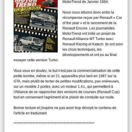
MotorTrend de Janvier 1984.
Nous nous situons donc entre la
récompense reçue par Renault « Car
of the year » et le lancement de la
Renault Encore. Les journalistes
MotorTrend ont initié un projet de
Renault Alliance MT Turbo avec
Renault Racing et Katech. Ils ont suivi
les choix techniques, les
développements et ont pu au final
essayer cette version Turbo.
Vous vous en doutez, le but n'est pas la commercialisation de cette
petite bombe, même si un 2 L apparaîtra plus tard en 1987 sur la
GTA, mais plutôt de tenter de petites modifications, pas onéreuses,
sur un modèle 2 portes, avec un moteur 1.4 L, qui permettent à
l'Alliance de se rapprocher des versions de courses (Renault Cup)
tout en conservant l'agrément et le plaisir de conduite sur route.
Bonne lecture et j'espère ne pas avoir trop dévoyé le contenu de
l'article en traduisant.
*******************************************************