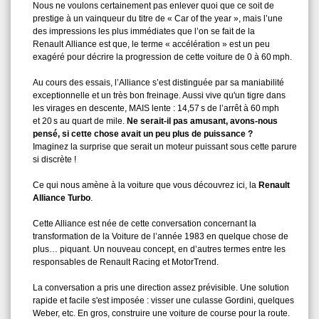
Nous ne voulons certainement pas enlever quoi que ce soit de
prestige à un vainqueur du titre de « Car of the year », mais l’une
des impressions les plus immédiates que l’on se fait de la
Renault Alliance est que, le terme « accélération » est un peu
exagéré pour décrire la progression de cette voiture de 0 à 60 mph.
Au cours des essais, l’Alliance s’est distinguée par sa maniabilité
exceptionnelle et un très bon freinage. Aussi vive qu'un tigre dans
les virages en descente, MAIS lente : 14,57 s de l’arrêt à 60 mph
et 20 s au quart de mile.
Ne serait‑il pas amusant, avons‑nous
pensé, si cette chose avait un peu plus de puissance ?
Imaginez la surprise que serait un moteur puissant sous cette parure
si discrète !
Ce qui nous amène à la voiture que vous découvrez ici, la
Renault
Alliance Turbo
.
Cette Alliance est née de cette conversation concernant la
transformation de la Voiture de l’année 1983 en quelque chose de
plus… piquant. Un nouveau concept, en d’autres termes entre les
responsables de Renault Racing et MotorTrend.
La conversation a pris une direction assez prévisible. Une solution
rapide et facile s'est imposée : visser une culasse Gordini, quelques
Weber, etc. En gros, construire une voiture de course pour la route.