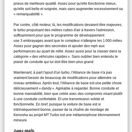
pneus de meilleure qualité. Assez pour qu'elle fonctionne mieux,
qu'elle soit belle et soignée, mais sans augmenter excessivement sa
« remarquabilité ».
Par contre, côté moteur, là, les modifications devaient être majeures,
le turbo propulsant des mètres cubes d'air à travers l'admission,
suffisamment pour que le programme de développement
use 3 embrayages avant que le compteur n'atteigne les 1 000 milles.
Assez pour gagner des secondes et ajouter des mph aux
performances au quart de mille. Assez aussi pour la classer dans la
catégorie « des véhicules rapides ». Sans oublier bien entendu le
plaisir de conduite qui lui doit être bien plus grand.
Maintenant, à part l'ajout d'un turbo, l'Alliance de base n'a pas
vraiment besoin de beaucoup de modifications pour atteindre ce
niveau ambitieux. Après tout, l'Alliance de base est une petite chose
délicieusement « dandy ». Agréable à regarder. Bonne conduite et
bonne maniabilité, bien que créée avec des compromis visant plutôt
à une conduite confortable. Et une transmission solide et
fonctionnelle. En bref, puisque la voiture de base est si
intrinsèquement bonne, passer de la chaîne de montage de
Kenosha au projet MT Turbo est une métamorphose étonnamment
mineure.
Jugez plutôt.