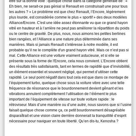
être sur la bonne voie : quelque chose dans la catégorie générale de : «
Eh bien, ne serait-ce pas génial si Renault en construisait une pour tous
les autres ? » Le problème est que chez Renault, l’Encore, légèrement
plus lourde, est considérée comme le plus « sportif » des deux modèles
Alliance/Encore. C'est une idée assez étonnante vu que ce grand hayon
vitré en hauteur et à l’arrière ne peut pas améliorer la répartition du poids
ou le centre de gravité. De plus, nous, nous aimons les petites berlines
bien rangées, et l’Alliance a une nature plus déterminée dans ses
manières. Mais si jamais Renault s’intéresse à notre modèle, il est
probable qu’il ne le complète d'un grand hayon vitré. Mais ce n’est pas si
mal. Cette Alliance est une voiture vraiment astucieuse, et si elle se
présente sous la forme de l'Encore, cela nous convient. L’Encore obtient
des résultats très satisfaisants, tant en termes de rapidité que d’invisibilité,
un élément essentiel et souvent négligé, qui permet d’utiliser cette
rapidité. Le seul point négatif dans tout cela est que dans ce montage de
l’équipement turbo, quelque chose sous la voiture vibre avec une telle
fréquence de résonance que le bourdonnement devient gênant et les
vibrations annulent complètement l’utilisation de l’élément le plus
important de l’équipement de vitesse sur toute voiture rapide : le
rétroviseur. Mais d’une manière ou d’une autre, nous savons que si l’usine
faisait quelque chose comme ça, ce petit bourdonnement désagréable
disparaîtrait et une vision claire derrière donnerait la tranquillité d’esprit
nécessaire pour naviguer en toute liberté. Qu’en dis-tu, Kenosha ?