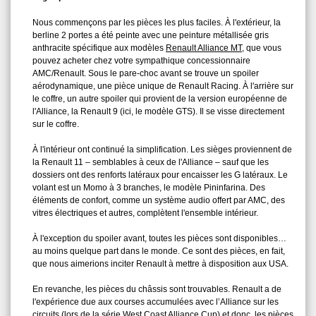
Nous commençons par les pièces les plus faciles. À l'extérieur, la
berline 2 portes a été peinte avec une peinture métallisée gris
anthracite spécifique aux modèles
Renault Alliance MT
, que vous
pouvez acheter chez votre sympathique concessionnaire
AMC/Renault. Sous le pare‑choc avant se trouve un spoiler
aérodynamique, une pièce unique de Renault Racing. À l'arrière sur
le coffre, un autre spoiler qui provient de la version européenne de
l'Alliance, la Renault 9 (ici, le modèle GTS). Il se visse directement
sur le coffre.
À l'intérieur ont continué la simplification. Les sièges proviennent de
la Renault 11 – semblables à ceux de l'Alliance – sauf que les
dossiers ont des renforts latéraux pour encaisser les G latéraux. Le
volant est un Momo à 3 branches, le modèle Pininfarina. Des
éléments de confort, comme un système audio offert par AMC, des
vitres électriques et autres, complètent l'ensemble intérieur.
À l'exception du spoiler avant, toutes les pièces sont disponibles…
au moins quelque part dans le monde. Ce sont des pièces, en fait,
que nous aimerions inciter Renault à mettre à disposition aux USA.
En revanche, les pièces du châssis sont trouvables. Renault a de
l'expérience due aux courses accumulées avec l’Alliance sur les
circuits (lors de la série
West Coast Alliance Cup
) et donc, les pièces