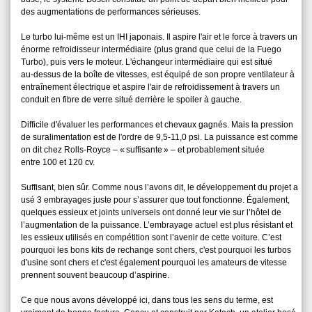
des augmentations de performances sérieuses.
Le turbo lui‑même est un IHI japonais. Il aspire l'air et le force à travers un
énorme refroidisseur intermédiaire (plus grand que celui de la Fuego
Turbo), puis vers le moteur. L'échangeur intermédiaire qui est situé
au‑dessus de la boîte de vitesses, est équipé de son propre ventilateur à
entraînement électrique et aspire l'air de refroidissement à travers un
conduit en fibre de verre situé derrière le spoiler à gauche.
Difficile d'évaluer les performances et chevaux gagnés. Mais la pression
de suralimentation est de l'ordre de 9,5‑11,0 psi. La puissance est comme
on dit chez Rolls‑Royce – « suffisante » – et probablement située
entre 100 et 120 cv.
Suffisant, bien sûr. Comme nous l’avons dit, le développement du projet a
usé 3 embrayages juste pour s’assurer que tout fonctionne. Également,
quelques essieux et joints universels ont donné leur vie sur l’hôtel de
l’augmentation de la puissance. L’embrayage actuel est plus résistant et
les essieux utilisés en compétition sont l’avenir de cette voiture. C’est
pourquoi les bons kits de rechange sont chers, c'est pourquoi les turbos
d'usine sont chers et c'est également pourquoi les amateurs de vitesse
prennent souvent beaucoup d’aspirine.
Ce que nous avons développé ici, dans tous les sens du terme, est