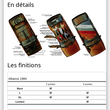
En détails
Les finitions
Alliance 1984
2 portes
4 portes
Base
L
DL
Limited