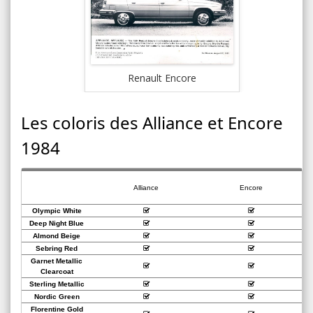
Ess
Renault Encore
Les coloris des Alliance et Encore
1984
Alliance
Encore
Olympic White
Deep Night Blue
Almond Beige
Sebring Red
Garnet Metallic
Clearcoat
Sterling Metallic
Nordic Green
Florentine Gold