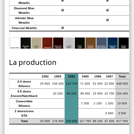
Metallic
Diamond Blue
Metallic
Adriatic Blue
Metallic
Charcoal Metallic
La production
1982
1983
1984
1985
1986
1987
Total
2-4 doors
25 000
156 200
124 700
71 000
51 000
22 000
449 000
Alliance
3-5 doors
20 200
69 100
39 400
15 000
10 700
154 400
Encore/Hatchback
Convertible
7 300
2 100
1 200
10 600
Alliance
2 doors/conv
3 500
3 500
GTA
Total
25 000
176 400
193 800
117 700
68 100
37 400
617 500