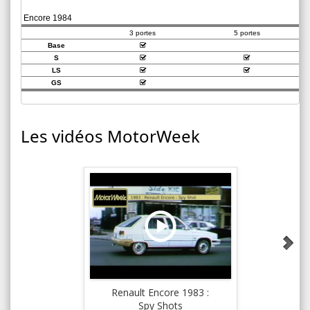
Encore 1984
3 portes
5 portes
Base
S
LS
GS
Les vidéos MotorWeek
Renault Encore 1983 :
Renault
Spy Shots
R