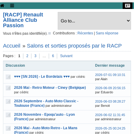
[RACP] Renault
Alliance Club
Passion
Contributions :
Récentes
|
Sans réponse
Vous n'êtes pas identifié(e).
Accueil
»
Salons et sorties proposés par le RACP
Pages :
1
2
3
…
6
Suivant
Discussion
Dernier message
2026-07-01 09:10:31
♥♥♥ [SN 2026] - Le Bordelais ♥♥♥
par cédric
par Alain
2026 Mai - Retro Moteur - Ciney (Belgique)
2026-06-09 20:56:15
par cédric
par Eduardo
2026 Septembre - Auto Moto Classic -
2026-06-03 08:28:27
Toulouse (France)
par administrateur
par Benoit
2026 Novembre - Epoqu'auto - Lyon
2026-06-02 11:31:45
(France)
par administrateur
par administrateur
2026 Mai - Auto Moto Retro - La Mans
2026-05-25 00:24:25
(France)
par cédric
par cédric