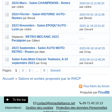
2024 Mars - Salon CHAMPENOIS - Reims
2024-03-11 11:56:23
par cédric
par cédric
2024 Février - Salon HISTORIC AUTO -
2024-03-01 19:11:08
Nantes
par Benoit
par Benoit
2023 Novembre - Salon EPOQU'AUTO -
2023-11-19 22:31:42
Lyon
par cédric
par Gerard
RETRO MECANIC 2023
Déplacée :
- - -
Perpignan
par Gilbert
2023 Septembre - Salon AUTO MOTO
2023-09-18 16:42:29
RETRO - Rouen
par Alain
par Greg
Salon Auto-Moto Classic Toulouse, 8-10
2023-09-14 12:46:28
septembre 2023
par Greg
par Gerard
Pages :
1
2
3
…
6
Suivant
Accueil
»
Salons et sorties proposés par le RACP
Flux Atom du forum
FluxBB
Propulsé par
To the top
contact@renaultalliance.net
09.72.45.10.13
(répondeur)
Gestion des cookies
Protection des données Personnelles