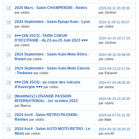
2025 Mars - Salon CHAMPENOIS - Reims
2025-03-11 20:28:36
par cédric
par Jérôme
2024 Septembre - Salon Epoqu'Auto - Lyon
2024-11-09 11:36:07
par cédric
par cédric
♥♥♥ [SN 2023] - TARN COEUR
2024-10-16 19:17:19
D’OCCITANIE - du 23-au-25 Juin 2023 ♥♥♥
par Jérôme
par cédric
2024 Septembre - Salon Auto-Moto Rétro -
2024-09-16 09:48:09
Rouen
par cédric
par cédric
2024 Septembre - Salon Auto-Moto Classic
2024-09-13 22:17:56
- Toulouse
par cédric
par Eduardo
♥♥♥ [SN 2024] - au coeur des volcans
2024-07-04 08:36:30
d'Auvergne ♥♥♥
par cédric
par obone
[Montlhéry] LOSANGE PASSION
2024-06-24 22:20:35
INTERNATIONAL - 1er octobre 2022
par cédric
par Bianca
2024 Avril - Salon RETRO PASSION -
2024-04-07 01:21:35
Rennes
par cédric
par Alain
2024 Avril - Salon AUTO MOTO RETRO - Le
2024-03-25 18:28:19
Mans
par cédric
par eric49