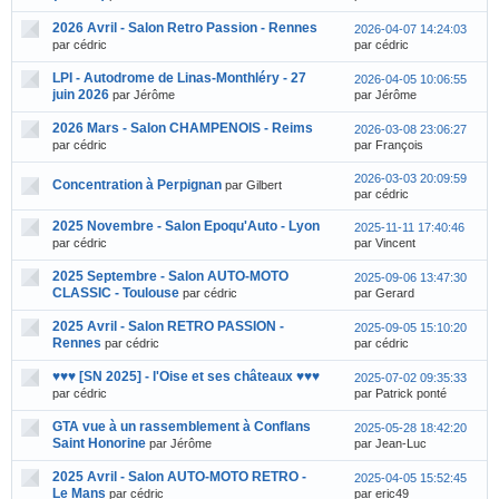
2026 Avril - Salon Retro Passion - Rennes
2026-04-07 14:24:03
par cédric
par cédric
LPI - Autodrome de Linas-Monthléry - 27
2026-04-05 10:06:55
juin 2026
par Jérôme
par Jérôme
2026 Mars - Salon CHAMPENOIS - Reims
2026-03-08 23:06:27
par cédric
par François
2026-03-03 20:09:59
Concentration à Perpignan
par Gilbert
par cédric
2025 Novembre - Salon Epoqu'Auto - Lyon
2025-11-11 17:40:46
par cédric
par Vincent
2025 Septembre - Salon AUTO-MOTO
2025-09-06 13:47:30
CLASSIC - Toulouse
par cédric
par Gerard
2025 Avril - Salon RETRO PASSION -
2025-09-05 15:10:20
Rennes
par cédric
par cédric
♥♥♥ [SN 2025] - l'Oise et ses châteaux ♥♥♥
2025-07-02 09:35:33
par cédric
par Patrick ponté
GTA vue à un rassemblement à Conflans
2025-05-28 18:42:20
Saint Honorine
par Jérôme
par Jean-Luc
2025 Avril - Salon AUTO-MOTO RETRO -
2025-04-05 15:52:45
Le Mans
par cédric
par eric49