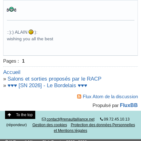
::):) ALAIN
:):
wishing you all the best
Pages :
1
Accueil
»
Salons et sorties proposés par le RACP
»
♥♥♥ [SN 2026] - Le Bordelais ♥♥♥
Flux Atom de la discussion
FluxBB
Propulsé par
To the top
contact@renaultalliance.net
09.72.45.10.13
(répondeur)
Gestion des cookies
Protection des données Personnelles
et Mentions légales