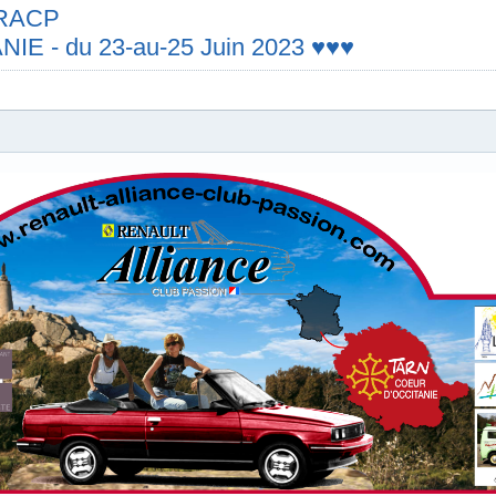
e RACP
E - du 23-au-25 Juin 2023 ♥♥♥