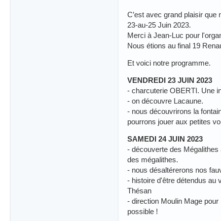
C’est avec grand plaisir q
23-au-25 Juin 2023.
Merci à Jean-Luc pour l'organ
Nous étions au final 19 Renau
Et voici notre programme.
VENDREDI 23 JUIN 2023
- charcuterie OBERTI. Une ins
- on découvre Lacaune.
- nous découvrirons la fontai
pourrons jouer aux petites v
SAMEDI 24 JUIN 2023
- découverte des Mégalithes à 
des mégalithes.
- nous désaltérerons nos fa
- histoire d'être détendus au 
Thésan
- direction Moulin Mage pour 
possible !