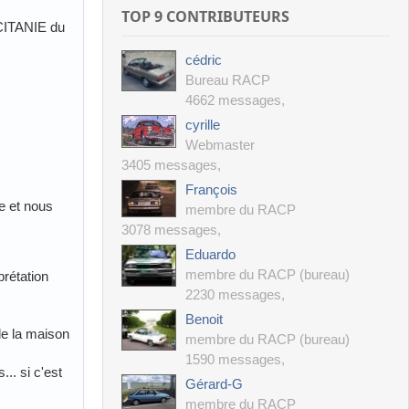
TOP 9 CONTRIBUTEURS
CITANIE du
cédric
Bureau RACP
4662 messages
,
cyrille
Webmaster
3405 messages
,
François
e et nous
membre du RACP
3078 messages
,
Eduardo
membre du RACP (bureau)
prétation
2230 messages
,
Benoit
 de la maison
membre du RACP (bureau)
1590 messages
,
.. si c'est
Gérard-G
membre du RACP