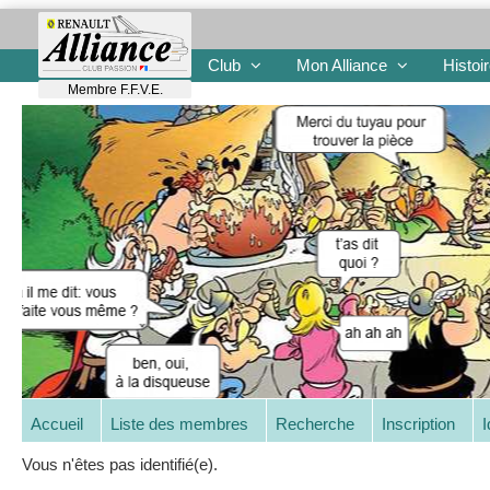
Club
Mon Alliance
Histoi
Membre F.F.V.E.
Accueil
Liste des membres
Recherche
Inscription
I
Vous n'êtes pas identifié(e).