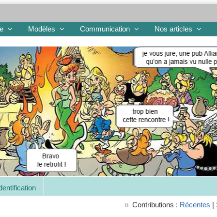
re
Modèles
Communication
Nos articles
dentification
Contributions :
Récentes
|