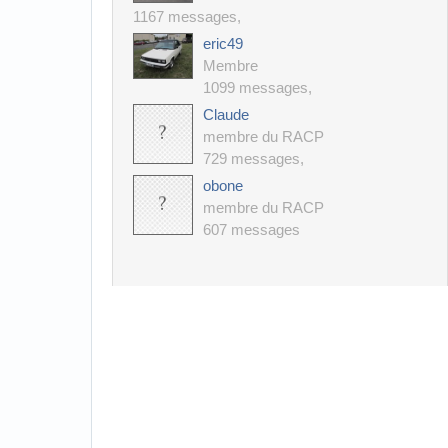
1167 messages
,
eric49
Membre
1099 messages
,
Claude
membre du RACP
729 messages
,
obone
membre du RACP
607 messages