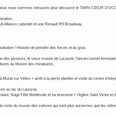
ue nous nous sommes retrouvés pour découvrir le TARN CŒUR D’OC
isation.
lt Alliance cabriolet et une Renault R9 Broadway.
titution ! Histoire de prendre des forces et du gras.
ne des pisseurs, le vieux musée de Lacaune, l’ancien tunnel ferroviair
oitures au Musée des miniatures,
Murat sur Vèbre + arrêt à la pierre plantée et visite du centre d’inter
uves au lac du Laouzas
volant, Nage Fête Médiévale et sa brasserie + l’église Saint Victor et
la visite du musée des voitures qui sont plus anciennes que les nôtres.