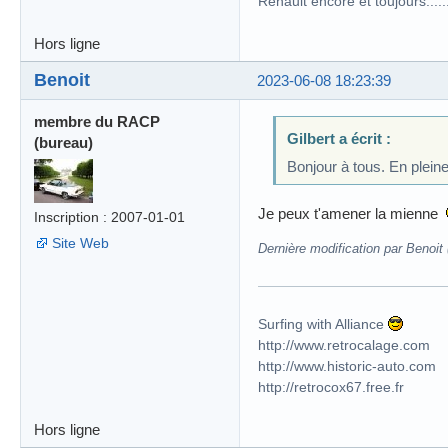
Renault encore et toujours........
Hors ligne
Benoit
2023-06-08 18:23:39
membre du RACP
Gilbert a écrit :
(bureau)
Bonjour à tous. En pleine
Je peux t'amener la mienne
Inscription : 2007-01-01
Site Web
Dernière modification par Benoit
Surfing with Alliance
http://www.retrocalage.com
http://www.historic-auto.com
http://retrocox67.free.fr
Hors ligne