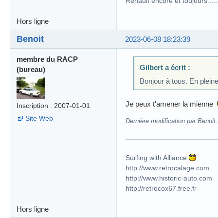
Renault encore et toujours........
Hors ligne
Benoit
2023-06-08 18:23:39
membre du RACP
Gilbert a écrit :
(bureau)
Bonjour à tous. En pleine
Je peux t'amener la mienne
Inscription : 2007-01-01
Site Web
Dernière modification par Benoit
Surfing with Alliance
http://www.retrocalage.com
http://www.historic-auto.com
http://retrocox67.free.fr
Hors ligne