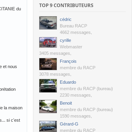
TOP 9 CONTRIBUTEURS
CITANIE du
cédric
Bureau RACP
4662 messages
,
cyrille
Webmaster
3405 messages
,
François
e et nous
membre du RACP
3078 messages
,
Eduardo
membre du RACP (bureau)
prétation
2230 messages
,
Benoit
 de la maison
membre du RACP (bureau)
1590 messages
,
.. si c'est
Gérard-G
membre du RACP