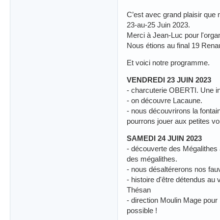
C’est avec grand plaisir q
23-au-25 Juin 2023.
Merci à Jean-Luc pour l'organ
Nous étions au final 19 Renau
Et voici notre programme.
VENDREDI 23 JUIN 2023
- charcuterie OBERTI. Une ins
- on découvre Lacaune.
- nous découvrirons la fontai
pourrons jouer aux petites v
SAMEDI 24 JUIN 2023
- découverte des Mégalithes à 
des mégalithes.
- nous désaltérerons nos fa
- histoire d'être détendus au 
Thésan
- direction Moulin Mage pour 
possible !