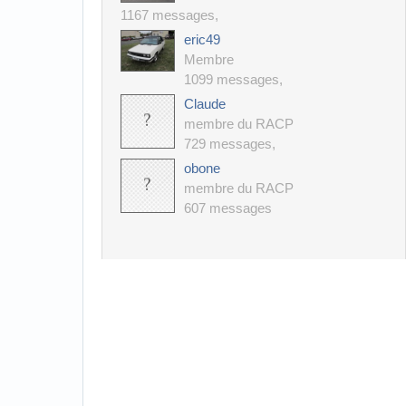
1167 messages
,
eric49
Membre
1099 messages
,
Claude
membre du RACP
729 messages
,
obone
membre du RACP
607 messages