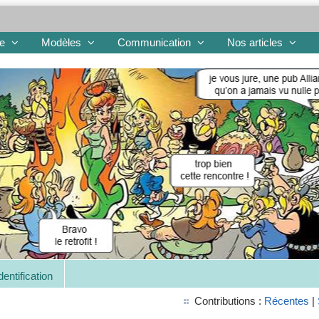
re
Modèles
Communication
Nos articles
dentification
Contributions :
Récentes
|