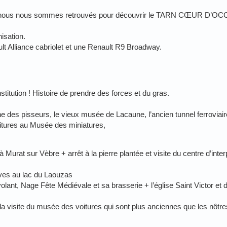
ue nous nous sommes retrouvés pour découvrir le TARN CŒUR D’OC
isation.
lt Alliance cabriolet et une Renault R9 Broadway.
titution ! Histoire de prendre des forces et du gras.
ne des pisseurs, le vieux musée de Lacaune, l’ancien tunnel ferroviair
oitures au Musée des miniatures,
Murat sur Vèbre + arrêt à la pierre plantée et visite du centre d’inter
uves au lac du Laouzas
volant, Nage Fête Médiévale et sa brasserie + l’église Saint Victor et
la visite du musée des voitures qui sont plus anciennes que les nôtres.