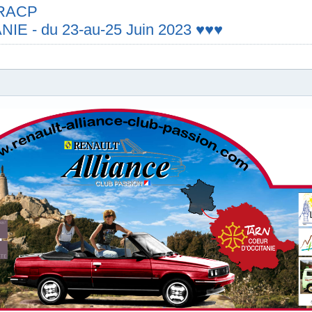
e RACP
E - du 23-au-25 Juin 2023 ♥♥♥