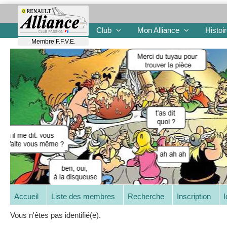
Club
Mon Alliance
Histoi
Membre F.F.V.E.
Accueil
Liste des membres
Recherche
Inscription
I
Vous n'êtes pas identifié(e).