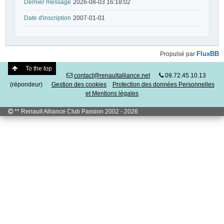
Dernier message
2026-08-03 16:18:02
Date d'inscription
2007-01-01
FluxBB
Propulsé par
To the top
contact@renaultalliance.net
09.72.45.10.13
(répondeur)
Gestion des cookies
Protection des données Personnelles
et Mentions légales
** Renault Alliance Club Passion 2002 - 2026