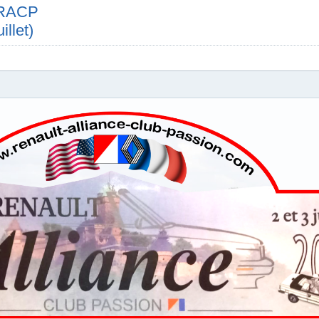
e RACP
illet)