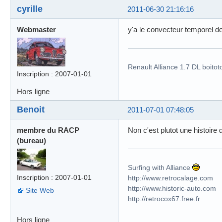
cyrille
2011-06-30 21:16:16
Webmaster
y'a le convecteur temporel d
Renault Alliance 1.7 DL boitot
Inscription : 2007-01-01
Hors ligne
Benoit
2011-07-01 07:48:05
membre du RACP
Non c'est plutot une histoire
(bureau)
Surfing with Alliance
Inscription : 2007-01-01
http://www.retrocalage.com
http://www.historic-auto.com
Site Web
http://retrocox67.free.fr
Hors ligne