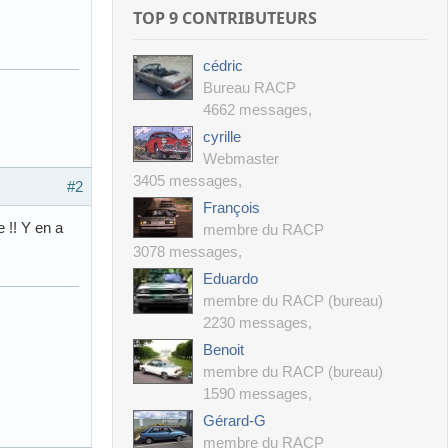
TOP 9 CONTRIBUTEURS
cédric
Bureau RACP
4662 messages
,
cyrille
Webmaster
3405 messages
,
#2
François
 !! Y en a
membre du RACP
3078 messages
,
Eduardo
membre du RACP (bureau)
2230 messages
,
Benoit
membre du RACP (bureau)
1590 messages
,
Gérard-G
membre du RACP