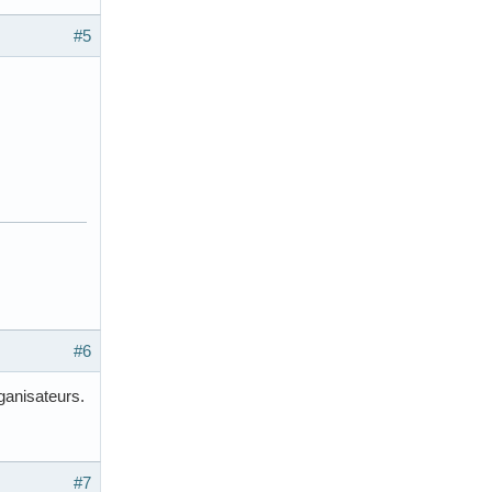
#5
#6
ganisateurs.
#7