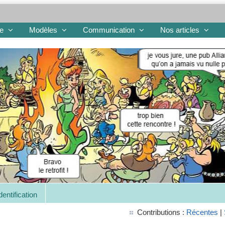
re
Modèles
Communication
Nos articles
dentification
Contributions :
Récentes
|