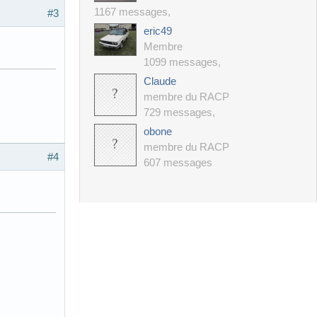
1167 messages
,
#3
eric49
Membre
1099 messages
,
Claude
membre du RACP
729 messages
,
obone
membre du RACP
#4
607 messages