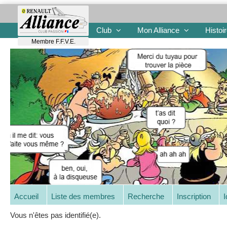
Club
Mon Alliance
Histoi
Membre F.F.V.E.
Accueil
Liste des membres
Recherche
Inscription
I
Vous n'êtes pas identifié(e).