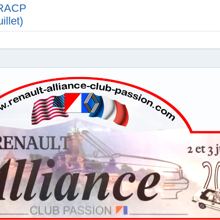
e RACP
illet)