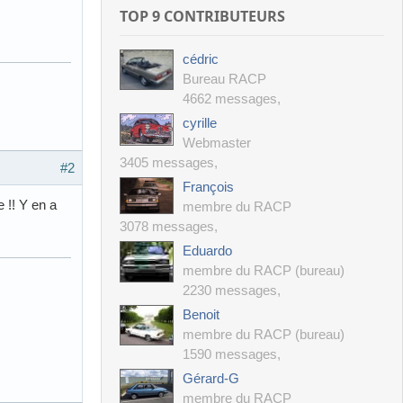
TOP 9 CONTRIBUTEURS
cédric
Bureau RACP
4662 messages
,
cyrille
Webmaster
3405 messages
,
#2
François
 !! Y en a
membre du RACP
3078 messages
,
Eduardo
membre du RACP (bureau)
2230 messages
,
Benoit
membre du RACP (bureau)
1590 messages
,
Gérard-G
membre du RACP