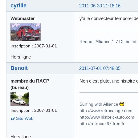
cyrille
2011-06-30 21:16:16
Webmaster
y'a le convecteur temporel d
Renault Alliance 1.7 DL boitot
Inscription : 2007-01-01
Hors ligne
Benoit
2011-07-01 07:48:05
membre du RACP
Non c'est plutot une histoire
(bureau)
Surfing with Alliance
Inscription : 2007-01-01
http://www.retrocalage.com
http://www.historic-auto.com
Site Web
http://retrocox67.free.fr
Hors ligne