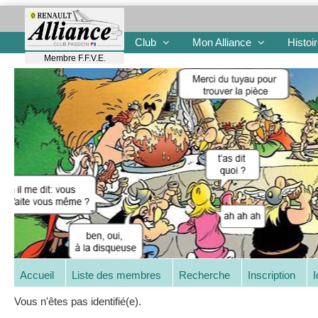
Club
Mon Alliance
Histoi
Membre F.F.V.E.
Accueil
Liste des membres
Recherche
Inscription
I
Vous n'êtes pas identifié(e).