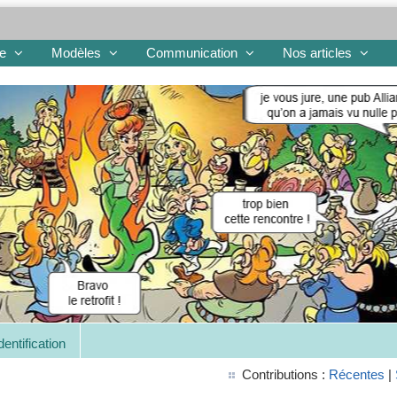
re
Modèles
Communication
Nos articles
dentification
Contributions :
Récentes
|