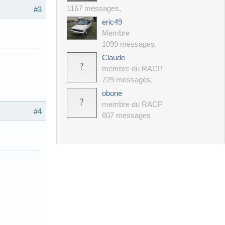
1167 messages
,
#3
eric49
Membre
1099 messages
,
Claude
membre du RACP
729 messages
,
obone
membre du RACP
#4
607 messages