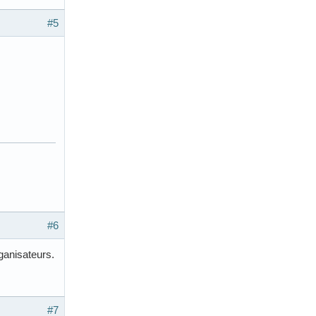
#5
#6
ganisateurs.
#7