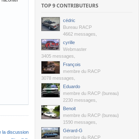
TOP 9 CONTRIBUTEURS
cédric
Bureau RACP
4662 messages
,
cyrille
Webmaster
3405 messages
,
François
membre du RACP
3078 messages
,
Eduardo
membre du RACP (bureau)
2230 messages
,
Benoit
membre du RACP (bureau)
1590 messages
,
Gérard-G
 la discussion
membre du RACP