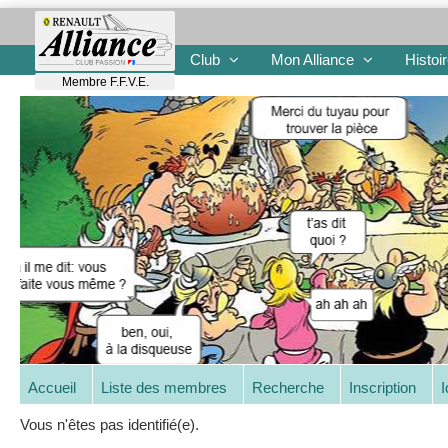
Club
Mon Alliance
Histoi
Membre F.F.V.E.
Accueil
Liste des membres
Recherche
Inscription
I
Vous n'êtes pas identifié(e).