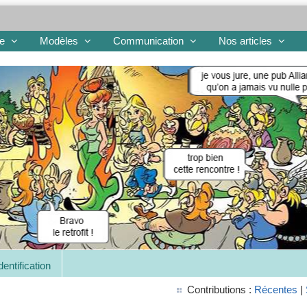
re
Modèles
Communication
Nos articles
dentification
Contributions :
Récentes
|