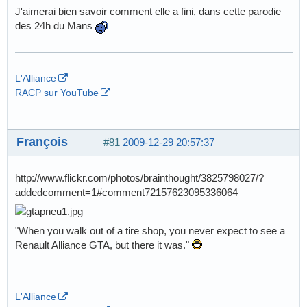
J'aimerai bien savoir comment elle a fini, dans cette parodie
des 24h du Mans
L'Alliance
RACP sur YouTube
François
#81
2009-12-29 20:57:37
http://www.flickr.com/photos/brainthought/3825798027/?
addedcomment=1#comment72157623095336064
"When you walk out of a tire shop, you never expect to see a
Renault Alliance GTA, but there it was."
L'Alliance