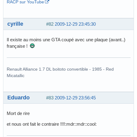
RACP sur YouTube
cyrille
#82
2009-12-29 23:45:30
Il existe au moins une GTA coupé avec une plaque (avant..)
française !
Renault Alliance 1.7 DL boitoto convertible - 1985 - Red
Micatallic
Eduardo
#83
2009-12-29 23:56:45
Mort de rire
et nous ont fait le contraire !!!!:mdr::mdr::cool: