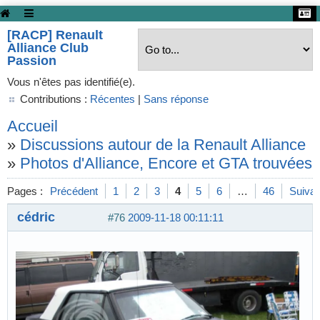
[RACP] Renault
Alliance Club
Passion
Vous n'êtes pas identifié(e).
Contributions :
Récentes
|
Sans réponse
Accueil
»
Discussions autour de la Renault Alliance
»
Photos d'Alliance, Encore et GTA trouvées s
Pages :
Précédent
1
2
3
4
5
6
…
46
Suivan
cédric
#76
2009-11-18 00:11:11