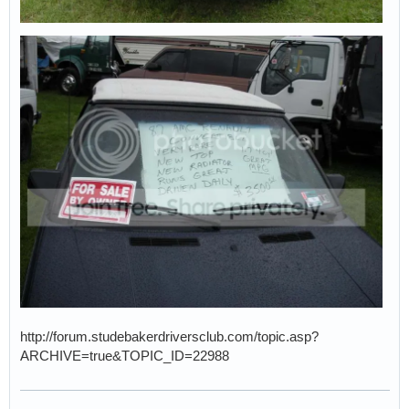
http://forum.studebakerdriversclub.com/topic.asp?
ARCHIVE=true&TOPIC_ID=22988