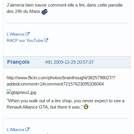
J'aimerai bien savoir comment elle a fini, dans cette parodie
des 24h du Mans
L'Alliance
RACP sur YouTube
François
#81
2009-12-29 20:57:37
http://www.flickr.com/photos/brainthought/3825798027/?
addedcomment=1#comment72157623095336064
"When you walk out of a tire shop, you never expect to see a
Renault Alliance GTA, but there it was."
L'Alliance