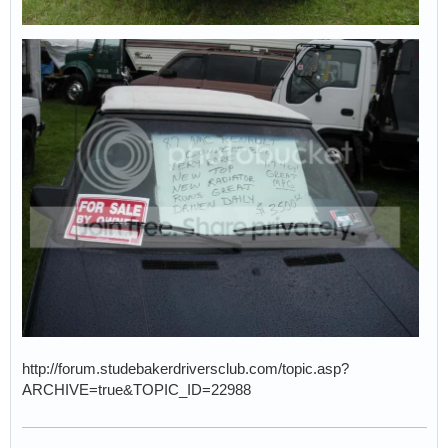
http://forum.studebakerdriversclub.com/topic.asp?
ARCHIVE=true&TOPIC_ID=22988