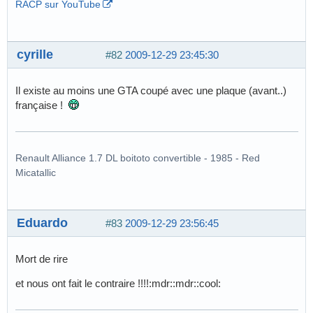
RACP sur YouTube
cyrille
#82
2009-12-29 23:45:30
Il existe au moins une GTA coupé avec une plaque (avant..)
française !
Renault Alliance 1.7 DL boitoto convertible - 1985 - Red
Micatallic
Eduardo
#83
2009-12-29 23:56:45
Mort de rire
et nous ont fait le contraire !!!!:mdr::mdr::cool: