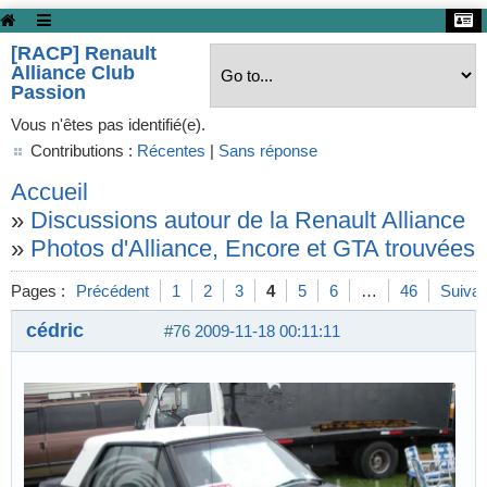
[RACP] Renault
Alliance Club
Passion
Vous n'êtes pas identifié(e).
Contributions :
Récentes
|
Sans réponse
Accueil
»
Discussions autour de la Renault Alliance
»
Photos d'Alliance, Encore et GTA trouvées s
Pages :
Précédent
1
2
3
4
5
6
…
46
Suivan
cédric
#76
2009-11-18 00:11:11