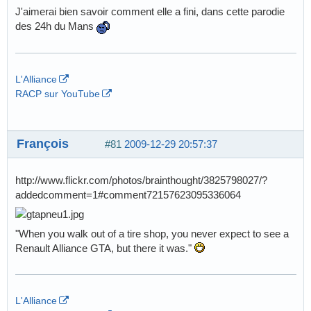
J'aimerai bien savoir comment elle a fini, dans cette parodie
des 24h du Mans
L'Alliance
RACP sur YouTube
François
#81
2009-12-29 20:57:37
http://www.flickr.com/photos/brainthought/3825798027/?
addedcomment=1#comment72157623095336064
"When you walk out of a tire shop, you never expect to see a
Renault Alliance GTA, but there it was."
L'Alliance