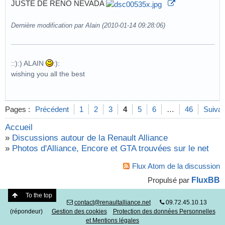
JUSTE DE RENO NEVADA
Dernière modification par Alain (2010-01-14 09:28:06)
::):) ALAIN
:):
wishing you all the best
Pages :
Précédent
1
2
3
4
5
6
…
46
Suivan
Accueil
»
Discussions autour de la Renault Alliance
»
Photos d'Alliance, Encore et GTA trouvées sur le net
Flux Atom de la discussion
FluxBB
Propulsé par
To the top
contact@renaultalliance.net
09.72.45.10.13
(répondeur)
Gestion des cookies
Protection des données Personnelles
et Mentions légales