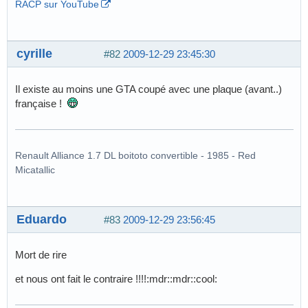
RACP sur YouTube
cyrille
#82
2009-12-29 23:45:30
Il existe au moins une GTA coupé avec une plaque (avant..)
française !
Renault Alliance 1.7 DL boitoto convertible - 1985 - Red
Micatallic
Eduardo
#83
2009-12-29 23:56:45
Mort de rire
et nous ont fait le contraire !!!!:mdr::mdr::cool: