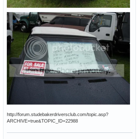
http://forum.studebakerdriversclub.com/topic.asp?
ARCHIVE=true&TOPIC_ID=22988