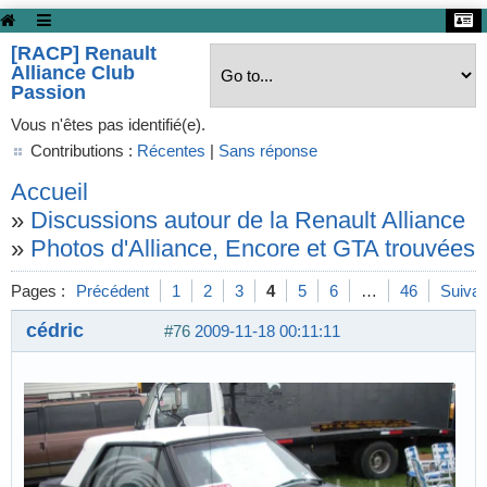
[RACP] Renault
Alliance Club
Passion
Vous n'êtes pas identifié(e).
Contributions :
Récentes
|
Sans réponse
Accueil
»
Discussions autour de la Renault Alliance
»
Photos d'Alliance, Encore et GTA trouvées s
Pages :
Précédent
1
2
3
4
5
6
…
46
Suivan
cédric
#76
2009-11-18 00:11:11