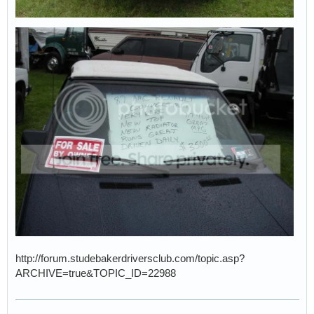
http://forum.studebakerdriversclub.com/topic.asp?
ARCHIVE=true&TOPIC_ID=22988