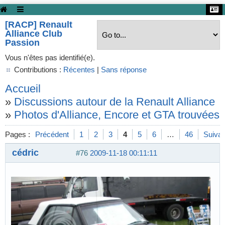
[RACP] Renault
Alliance Club
Passion
Vous n'êtes pas identifié(e).
Contributions :
Récentes
|
Sans réponse
Accueil
»
Discussions autour de la Renault Alliance
»
Photos d'Alliance, Encore et GTA trouvées s
Pages :
Précédent
1
2
3
4
5
6
…
46
Suivan
cédric
#76
2009-11-18 00:11:11