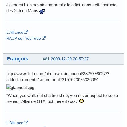
J'aimerai bien savoir comment elle a fini, dans cette parodie
des 24h du Mans
L'Alliance
RACP sur YouTube
François
#81
2009-12-29 20:57:37
http://www.flickr.com/photos/brainthought/3825798027/?
addedcomment=1#comment72157623095336064
"When you walk out of a tire shop, you never expect to see a
Renault Alliance GTA, but there it was."
L'Alliance