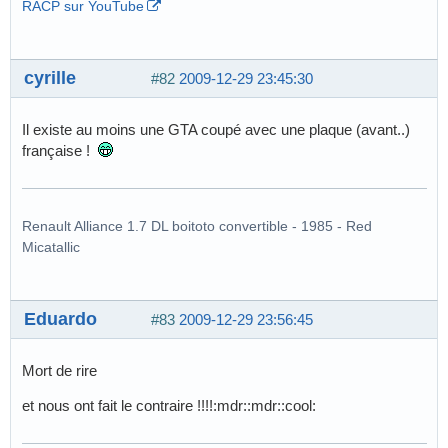
RACP sur YouTube
cyrille
#82
2009-12-29 23:45:30
Il existe au moins une GTA coupé avec une plaque (avant..)
française !
Renault Alliance 1.7 DL boitoto convertible - 1985 - Red
Micatallic
Eduardo
#83
2009-12-29 23:56:45
Mort de rire
et nous ont fait le contraire !!!!:mdr::mdr::cool: