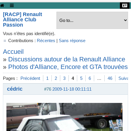
[RACP] Renault
Alliance Club
Passion
Vous n'êtes pas identifié(e).
Contributions :
Récentes
|
Sans réponse
Accueil
»
Discussions autour de la Renault Alliance
»
Photos d'Alliance, Encore et GTA trouvées s
Pages :
Précédent
1
2
3
4
5
6
…
46
Suivan
cédric
#76
2009-11-18 00:11:11