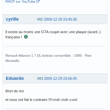
RACP sur YouTube
cyrille
#82
2009-12-29 23:45:30
Il existe au moins une GTA coupé avec une plaque (avant..)
française !
Renault Alliance 1.7 DL boitoto convertible - 1985 - Red
Micatallic
Eduardo
#83
2009-12-29 23:56:45
Mort de rire
et nous ont fait le contraire !!!!:mdr::mdr::cool: