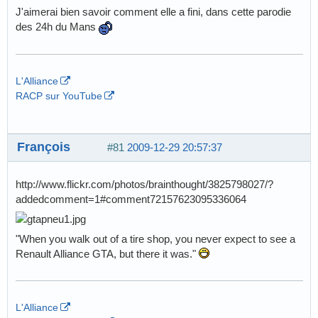
J'aimerai bien savoir comment elle a fini, dans cette parodie
des 24h du Mans
L'Alliance
RACP sur YouTube
François
#81
2009-12-29 20:57:37
http://www.flickr.com/photos/brainthought/3825798027/?
addedcomment=1#comment72157623095336064
"When you walk out of a tire shop, you never expect to see a
Renault Alliance GTA, but there it was."
L'Alliance