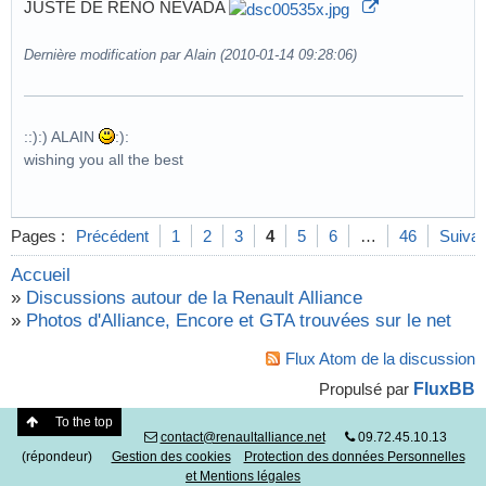
JUSTE DE RENO NEVADA
Dernière modification par Alain (2010-01-14 09:28:06)
::):) ALAIN
:):
wishing you all the best
Pages :
Précédent
1
2
3
4
5
6
…
46
Suivan
Accueil
»
Discussions autour de la Renault Alliance
»
Photos d'Alliance, Encore et GTA trouvées sur le net
Flux Atom de la discussion
FluxBB
Propulsé par
To the top
contact@renaultalliance.net
09.72.45.10.13
(répondeur)
Gestion des cookies
Protection des données Personnelles
et Mentions légales