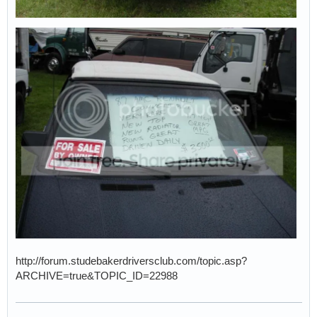
http://forum.studebakerdriversclub.com/topic.asp?
ARCHIVE=true&TOPIC_ID=22988