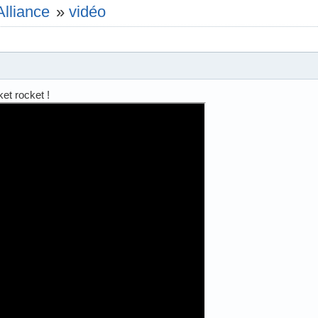
Alliance
»
vidéo
et rocket !