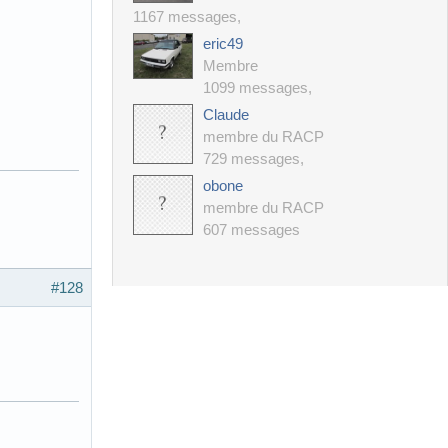
1167 messages
,
eric49
Membre
1099 messages
,
Claude
membre du RACP
729 messages
,
obone
membre du RACP
607 messages
#128