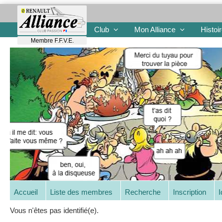
Club
Mon Alliance
Histoi
Membre F.F.V.E.
Accueil
Liste des membres
Recherche
Inscription
I
Vous n'êtes pas identifié(e).