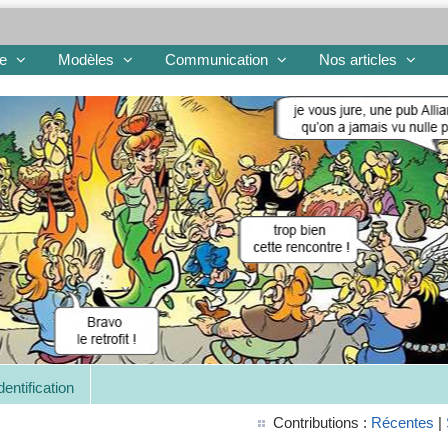
re
Modèles
Communication
Nos articles
dentification
Contributions :
Récentes
|