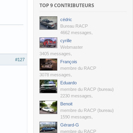
TOP 9 CONTRIBUTEURS
cédric
Bureau RACP
4662 messages
,
cyrille
Webmaster
3405 messages
,
#127
François
membre du RACP
3078 messages
,
Eduardo
membre du RACP (bureau)
2230 messages
,
Benoit
membre du RACP (bureau)
1590 messages
,
Gérard-G
membre du RACP