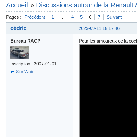
Accueil
»
Discussions autour de la Renault 
Pages :
Précédent
1
…
4
5
6
7
Suivant
cédric
2023-09-11 18:17:46
Bureau RACP
Pour les amoureux de la pock
Inscription : 2007-01-01
Site Web