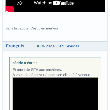
Sans la capote, c'est bien meilleur !
François
#136
2023-11-09 14:46:00
cédric a écrit :
Et une jolie GTA aux enchères.
A vous de découvrir à combien elle a été vendue...