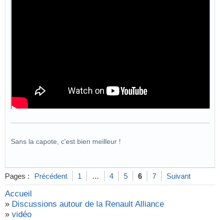
Sans la capote, c'est bien meilleur !
Pages :
Précédent
1
…
4
5
6
7
Suivant
Accueil
»
Discussions autour de la Renault Alliance
»
vidéo