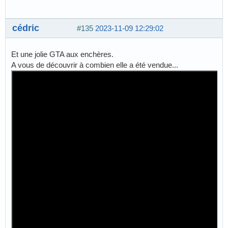
cédric
#135
2023-11-09 12:29:02
Et une jolie GTA aux enchères.
A vous de découvrir à combien elle a été vendue...