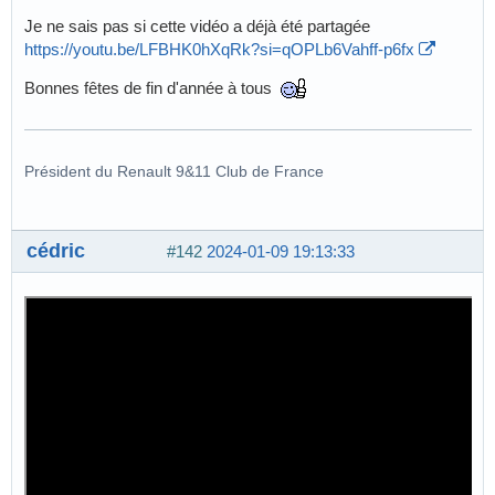
Je ne sais pas si cette vidéo a déjà été partagée
https://youtu.be/LFBHK0hXqRk?si=qOPLb6Vahff-p6fx
Bonnes fêtes de fin d'année à tous
Président du Renault 9&11 Club de France
cédric
#142
2024-01-09 19:13:33