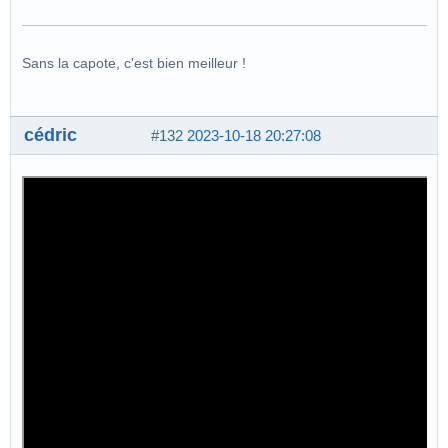
Sans la capote, c'est bien meilleur !
cédric
#132
2023-10-18 20:27:08