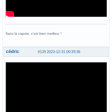
Sans la capote, c'est bien meilleur !
cédric
#139
2023-12-31 00:39:36