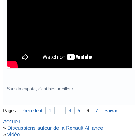
Sans la capote, c'est bien meilleur !
Pages :
Précédent
1
…
4
5
6
7
Suivant
Accueil
»
Discussions autour de la Renault Alliance
»
vidéo