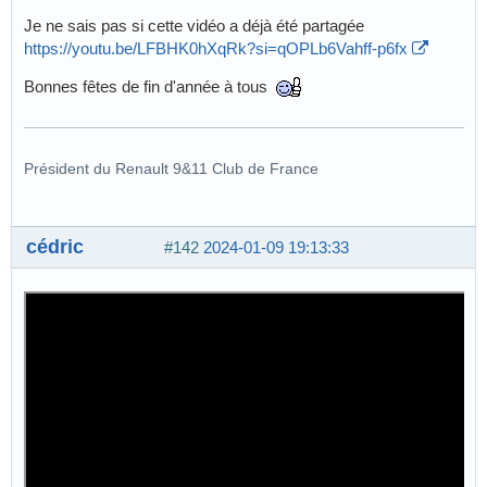
Je ne sais pas si cette vidéo a déjà été partagée
https://youtu.be/LFBHK0hXqRk?si=qOPLb6Vahff-p6fx
Bonnes fêtes de fin d'année à tous
Président du Renault 9&11 Club de France
cédric
#142
2024-01-09 19:13:33