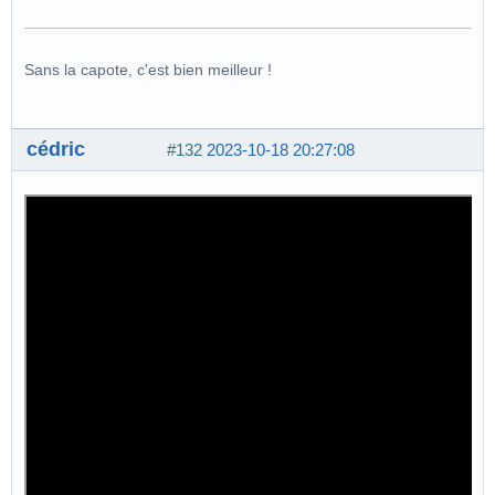
Sans la capote, c'est bien meilleur !
cédric
#132
2023-10-18 20:27:08