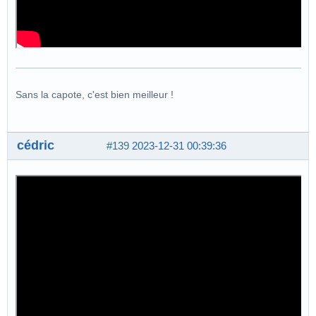
Sans la capote, c'est bien meilleur !
cédric
#139
2023-12-31 00:39:36