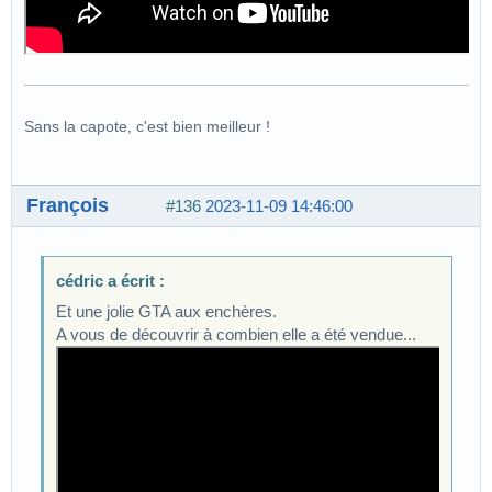
Sans la capote, c'est bien meilleur !
François
#136
2023-11-09 14:46:00
cédric a écrit :
Et une jolie GTA aux enchères.
A vous de découvrir à combien elle a été vendue...