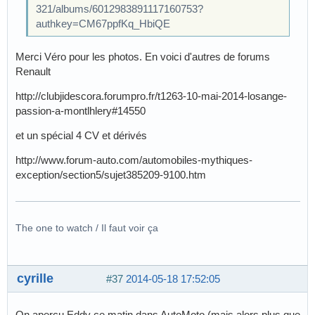
321/albums/6012983891117160753?
authkey=CM67ppfKq_HbiQE
Merci Véro pour les photos. En voici d'autres de forums
Renault
http://clubjidescora.forumpro.fr/t1263-10-mai-2014-losange-
passion-a-montlhlery#14550
et un spécial 4 CV et dérivés
http://www.forum-auto.com/automobiles-mythiques-
exception/section5/sujet385209-9100.htm
The one to watch / Il faut voir ça
cyrille
#37
2014-05-18 17:52:05
On aperçu Eddy ce matin dans AutoMoto (mais alors plus que