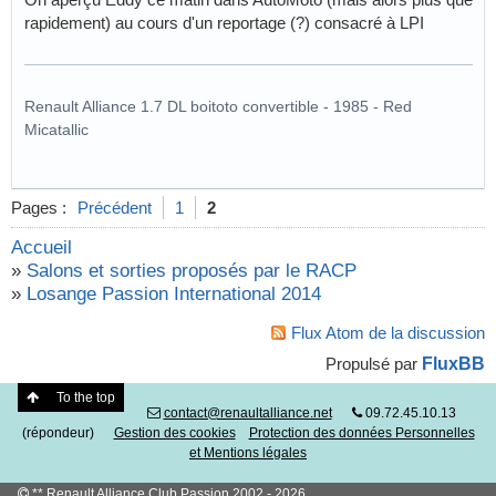
rapidement) au cours d'un reportage (?) consacré à LPI
Renault Alliance 1.7 DL boitoto convertible - 1985 - Red
Micatallic
Pages :
Précédent
1
2
Accueil
»
Salons et sorties proposés par le RACP
»
Losange Passion International 2014
Flux Atom de la discussion
FluxBB
Propulsé par
To the top
contact@renaultalliance.net
09.72.45.10.13
(répondeur)
Gestion des cookies
Protection des données Personnelles
et Mentions légales
** Renault Alliance Club Passion 2002 - 2026