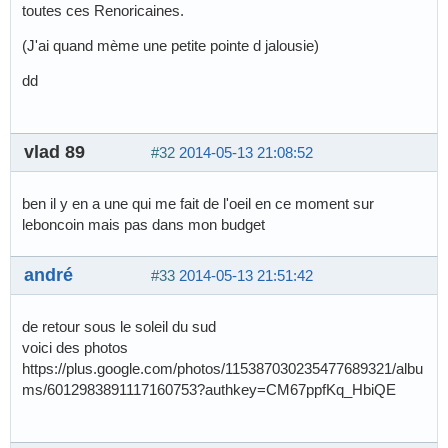
toutes ces Renoricaines.
(J'ai quand mème une petite pointe d jalousie)
dd
vlad 89
#32
2014-05-13 21:08:52
ben il y en a une qui me fait de l'oeil en ce moment sur
leboncoin mais pas dans mon budget
andré
#33
2014-05-13 21:51:42
de retour sous le soleil du sud
voici des photos
https://plus.google.com/photos/115387030235477689321/albu
ms/6012983891117160753?authkey=CM67ppfKq_HbiQE