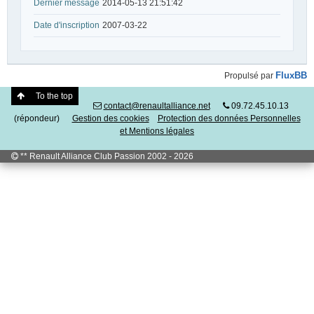
Dernier message
2014-05-13 21:51:42
Date d'inscription
2007-03-22
FluxBB
Propulsé par
To the top
contact@renaultalliance.net
09.72.45.10.13
(répondeur)
Gestion des cookies
Protection des données Personnelles
et Mentions légales
** Renault Alliance Club Passion 2002 - 2026