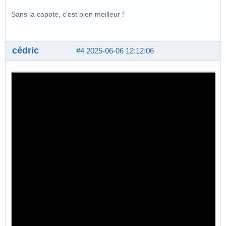
Sans la capote, c'est bien meilleur !
cédric
#4
2025-06-06 12:12:06