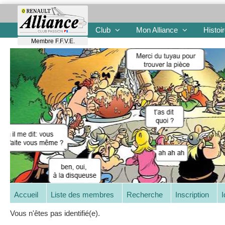
Club
Mon Alliance
Histoi
Membre F.F.V.E.
Accueil
Liste des membres
Recherche
Inscription
I
Vous n'êtes pas identifié(e).