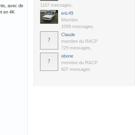
1167 messages
,
ts, avec de
et en 4K
eric49
Membre
1099 messages
,
Claude
membre du RACP
729 messages
,
obone
membre du RACP
607 messages