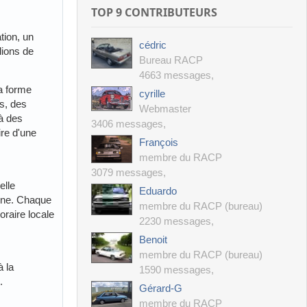
TOP 9 CONTRIBUTEURS
tion, un
cédric
lions de
Bureau RACP
4663 messages
,
la forme
cyrille
s, des
Webmaster
à des
3406 messages
,
ire d'une
François
membre du RACP
3079 messages
,
elle
Eduardo
aine. Chaque
membre du RACP (bureau)
horaire locale
2230 messages
,
Benoit
membre du RACP (bureau)
à la
1590 messages
,
.
Gérard-G
membre du RACP