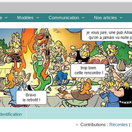
re
Modèles
Communication
Nos articles
dentification
Contributions :
Récentes
|