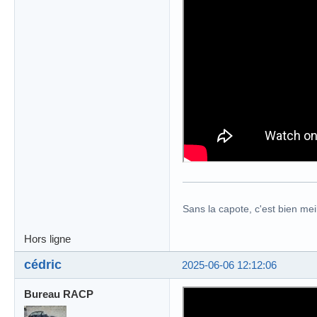
Sans la capote, c'est bien meil
Hors ligne
cédric
2025-06-06 12:12:06
Bureau RACP