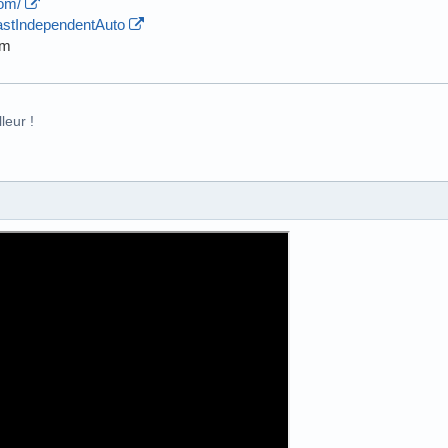
com/
astIndependentAuto
om
leur !