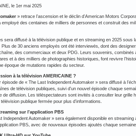
INE, le 1er mai 2025
tomaker
» retrace l'ascension et le déclin d'American Motors Corpora
 employé des centaines de milliers de personnes et construit des mil
s sera diffusé à la télévision publique et en streaming en 2025 sous 
 Plus de 30 anciens employés ont été interviewés, dont des designer
la chaîne, des commerciaux et deux PDG. Leurs souvenirs, combinés 
es et à des milliers de photographies historiques, font revivre l'histo
ne époque de mutations rapides du secteur.
ission à la télévision AMERICAINE ?
er épisode de « The Last Independent Automaker » sera diffusé à l'éch
aînes de télévision publiques, suivi d'un nouvel épisode chaque sem
re de diffusion. Les téléspectateurs sont invités à consulter leur grille 
 télévision publique fermée pour plus d'informations.
reaming sur l'application PBS
ast Independent Automaker » sera également disponible en streaming 
application PBS, avec de nouveaux épisodes ajoutés chaque semaine
K Ultra-HD sur YouTube