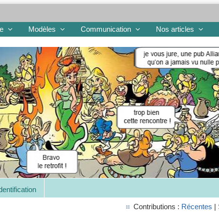
re
Modèles
Communication
Nos articles
dentification
Contributions :
Récentes
|