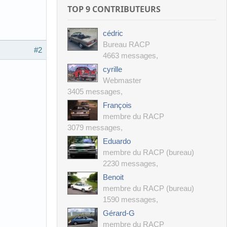
TOP 9 CONTRIBUTEURS
cédric
Bureau RACP
#2
4663 messages
,
cyrille
Webmaster
3405 messages
,
François
membre du RACP
3079 messages
,
Eduardo
membre du RACP (bureau)
2230 messages
,
Benoit
membre du RACP (bureau)
1590 messages
,
Gérard-G
membre du RACP