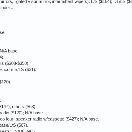
mirrors, lighted visor mirror, intermittent wipers): L/S ($164); DL/LS ($
models.
se.
 N/A base.
4).
ks ($308-$359).
: Encore S/LS ($31).
$120).
.
147); others ($63).
adio ($120); N/A base.
eo four- speaker radio w/cassette ($427); N/A base.
 base/L/S ($67).
 seats: LS/DL (NC).