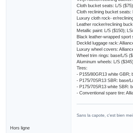
Cloth bucket seats: L/S ($75)
Cloth reclining bucket seats:
Luxury cloth rock- er/reclinin
Leather rocker/reclining buck
Metallic paint: L/S ($150); L
Black leather-wrapped sport 
Decklid luggage rack: Allianc
Luxury wheel covers: Alliance
Wheel trim rings: base/L/S ($
Aluminum wheels: L/S ($345)
Tires:
- P155/80GR13 white GBR; b
- P175/70SR13 SBR: base/L/
- P175/70SR13 white SBR: ba
- Conventional spare tire: All
Sans la capote, c'est bien meil
Hors ligne