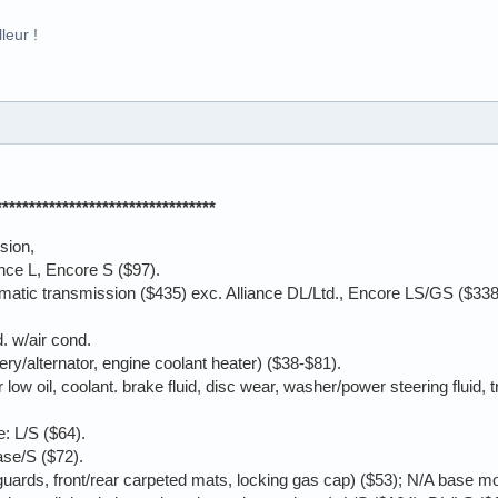
leur !
*********************************
sion,
iance L, Encore S ($97).
omatic transmission ($435) exc. Alliance DL/Ltd., Encore LS/GS ($338
. w/air cond.
ery/alternator, engine coolant heater) ($38-$81).
ow oil, coolant. brake fluid, disc wear, washer/power steering fluid, t
e: L/S ($64).
ase/S ($72).
guards, front/rear carpeted mats, locking gas cap) ($53); N/A base m