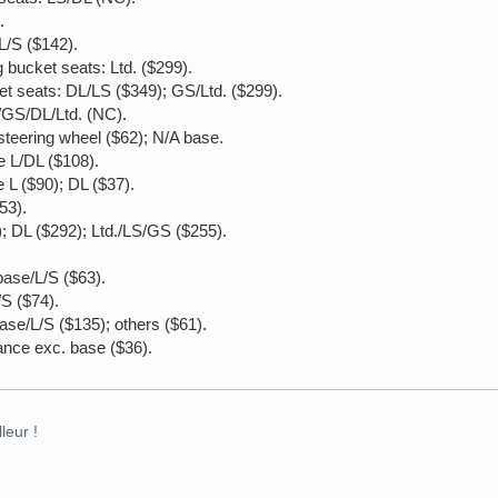
.
 L/S ($142).
g bucket seats: Ltd. ($299).
et seats: DL/LS ($349); GS/Ltd. ($299).
S/GS/DL/Ltd. (NC).
steering wheel ($62); N/A base.
e L/DL ($108).
 L ($90); DL ($37).
53).
; DL ($292); Ltd./LS/GS ($255).
ase/L/S ($63).
S ($74).
se/L/S ($135); others ($61).
iance exc. base ($36).
leur !