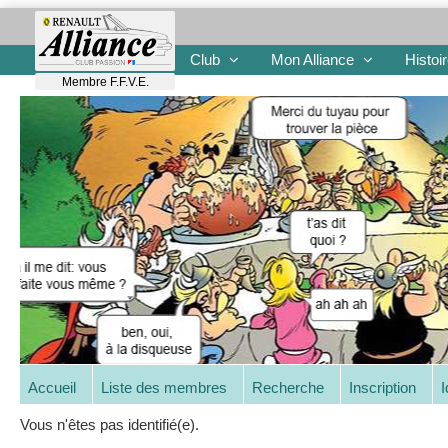
Club
Mon Alliance
Histoi
Membre F.F.V.E.
Accueil
Liste des membres
Recherche
Inscription
I
Vous n'êtes pas identifié(e).