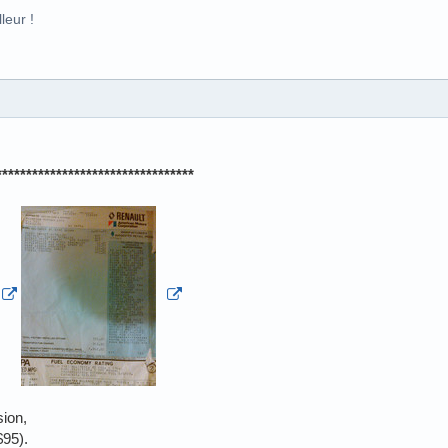
leur !
*********************************
ion,
$95).