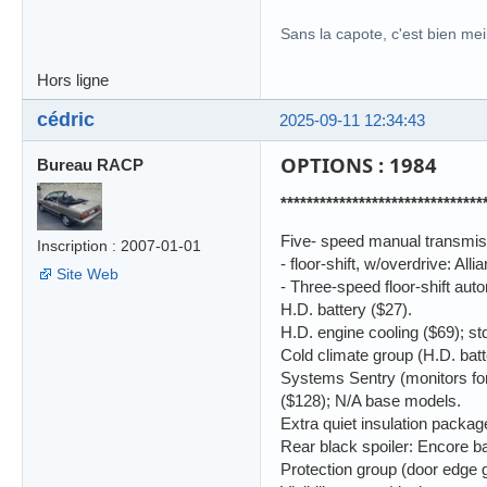
Sans la capote, c'est bien meil
Hors ligne
cédric
2025-09-11 12:34:43
OPTIONS : 1984
Bureau RACP
*******************************
Five- speed manual transmis
Inscription : 2007-01-01
- floor-shift, w/overdrive: All
Site Web
- Three-speed floor-shift aut
H.D. battery ($27).
H.D. engine cooling ($69); std
Cold climate group (H.D. batt
Systems Sentry (monitors for l
($128); N/A base models.
Extra quiet insulation packag
Rear black spoiler: Encore b
Protection group (door edge 