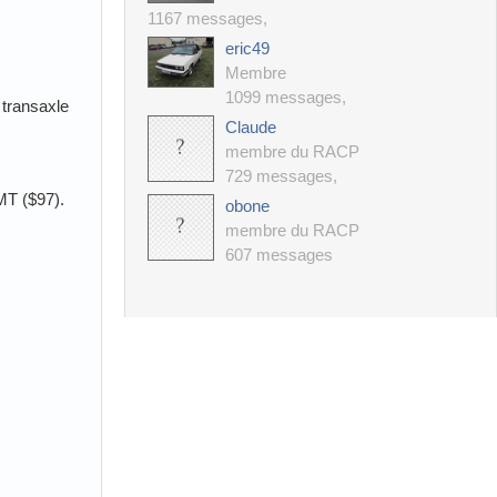
1167 messages
,
eric49
Membre
1099 messages
,
 transaxle
Claude
membre du RACP
729 messages
,
 MT ($97).
obone
membre du RACP
607 messages