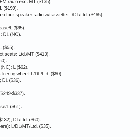
FM radio exc. MT ($135).
. ($199).
eo four-speaker radio w/cassette: L/DL/Ltd. ($465).
base/L ($65).
s: DL (NC).
L ($95).
et seats: Ltd./MT ($413).
60).
 (NC); L ($62).
teering wheel: L/DL/Ltd. ($60).
; DL ($36).
($249-$337).
e/L ($61).
132); DL/Ltd. ($60).
pare): L/DL/MT/Ltd. ($35).