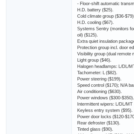
- Floor-shift automatic trans
H.D. battery ($25).
Cold climate group ($36-$79)
H.D. cooling ($67).
Systems Sentry (monitors for l
oil) ($125).
Extra quiet insulation package
Protection group incl. door 
Visibility group (dual remote 
Light group ($46).
Halogen headlamps: L/DL/MT
Tachometer: L ($82).
Power steering ($199).
Speed control ($170); N/A ba
Air conditioning ($630).
Power windows ($300-$350).
Intermittent wipers: L/DL/MT 
Keyless entry system ($95).
Power door locks ($120-$170
Rear defroster ($130).
Tinted glass ($90).