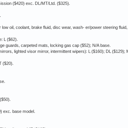
mission ($420) exc. DL/MT/Ltd. ($325).
.
ow oil, coolant, brake fluid, disc wear, wash- er/power steering fluid,
: L ($62).
edge guards, carpeted mats, locking gas cap ($52); N/A base.
mirrors, lighted visor mirror, intermittent wipers): L ($160); DL ($129);
 ($20).
se.
($50).
) exc. base model.