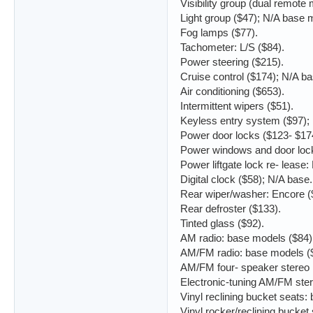
Visibility group (dual remote 
Light group ($47); N/A base 
Fog lamps ($77).
Tachometer: L/S ($84).
Power steering ($215).
Cruise control ($174); N/A ba
Air conditioning ($653).
Intermittent wipers ($51).
Keyless entry system ($97);
Power door locks ($123- $17
Power windows and door loc
Power liftgate lock re- lease
Digital clock ($58); N/A base.
Rear wiper/washer: Encore (
Rear defroster ($133).
Tinted glass ($92).
AM radio: base models ($84)
AM/FM radio: base models ($
AM/FM four- speaker stereo r
Electronic-tuning AM/FM ster
Vinyl reclining bucket seats:
Vinyl rocker/reclining bucket