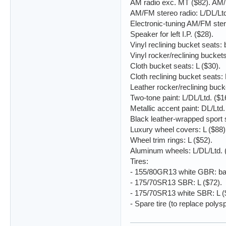
AM radio exc. MT ($82). AM/
AM/FM stereo radio: L/DL/Ltd
Electronic-tuning AM/FM ster
Speaker for left I.P. ($28).
Vinyl reclining bucket seats: 
Vinyl rocker/reclining bucket
Cloth bucket seats: L ($30).
Cloth reclining bucket seats: 
Leather rocker/reclining buck
Two-tone paint: L/DL/Ltd. ($1
Metallic accent paint: DL/Ltd.
Black leather-wrapped sport s
Luxury wheel covers: L ($88)
Wheel trim rings: L ($52).
Aluminum wheels: L/DL/Ltd. 
Tires:
- 155/80GR13 white GBR: bas
- 175/70SR13 SBR: L ($72).
- 175/70SR13 white SBR: L ($
- Spare tire (to replace polys