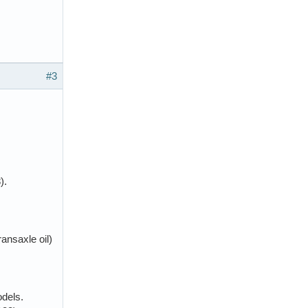
#3
).
ransaxle oil)
odels.