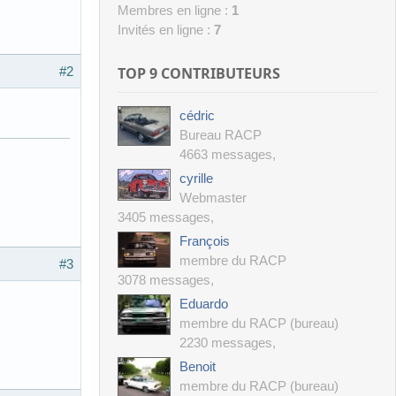
Membres en ligne :
1
Invités en ligne :
7
TOP 9 CONTRIBUTEURS
#2
cédric
Bureau RACP
4663 messages
,
cyrille
Webmaster
3405 messages
,
François
membre du RACP
#3
3078 messages
,
Eduardo
membre du RACP (bureau)
2230 messages
,
Benoit
membre du RACP (bureau)