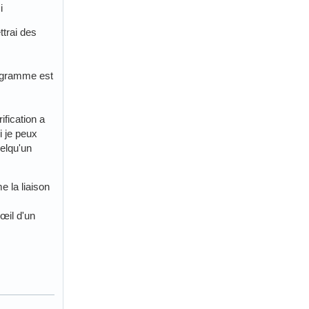
i
ttrai des
togramme est
ification a
i je peux
uelqu'un
e la liaison
'œil d'un