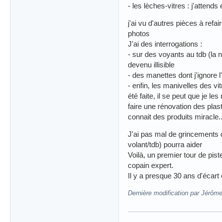
- les lèches-vitres : j'atten
j'ai vu d'autres pièces à refai
photos
J'ai des interrogations :
- sur des voyants au tdb (la 
devenu illisible
- des manettes dont j'ignor
- enfin, les manivelles des vi
été faite, il se peut que je l
faire une rénovation des plast
connait des produits miracle..
J'ai pas mal de grincements d
volant/tdb) pourra aider
Voilà, un premier tour de pist
copain expert.
Il y a presque 30 ans d'écar
Dernière modification par Jérôm