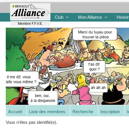
Club
Mon Alliance
Histoi
Membre F.F.V.E.
Accueil
Liste des membres
Recherche
Inscription
I
Vous n'êtes pas identifié(e).