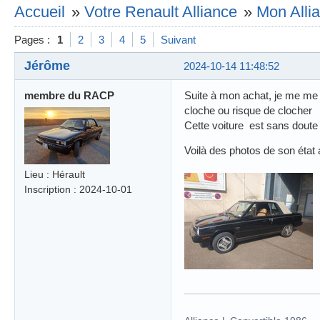
Accueil
»
Votre Renault Alliance
»
Mon Allia
Pages :
1
2
3
4
5
Suivant
Jérôme
2024-10-14 11:48:52
membre du RACP
Suite à mon achat, je me me 
cloche ou risque de clocher
Cette voiture est sans doute 
Voilà des photos de son état
Lieu : Hérault
Inscription : 2024-10-01