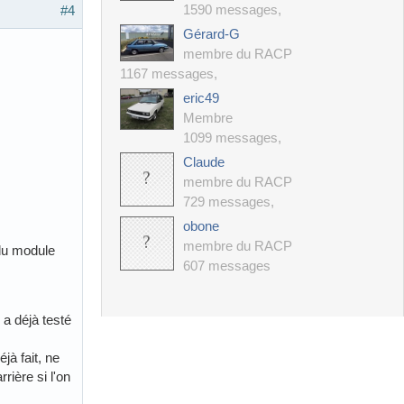
1590 messages
,
#4
Gérard-G
membre du RACP
1167 messages
,
eric49
Membre
1099 messages
,
Claude
membre du RACP
729 messages
,
obone
membre du RACP
 du module
607 messages
a déjà testé
jà fait, ne
rière si l'on