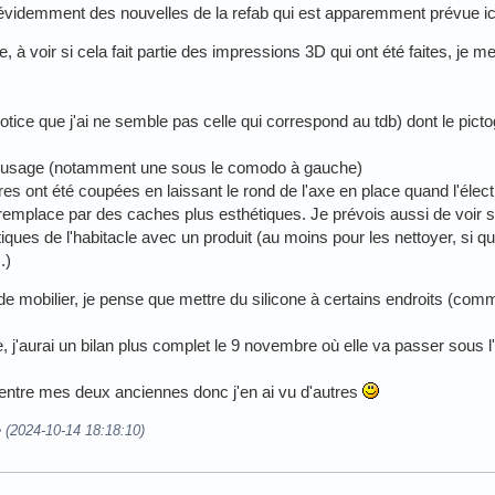
ds évidemment des nouvelles de la refab qui est apparemment prévue ic
re, à voir si cela fait partie des impressions 3D qui ont été faites, je me
notice que j'ai ne semble pas celle qui correspond au tdb) dont le pic
e l'usage (notamment une sous le comodo à gauche)
tres ont été coupées en laissant le rond de l'axe en place quand l'électr
es remplace par des caches plus esthétiques. Je prévois aussi de voir s
iques de l'habitacle avec un produit (au moins pour les nettoyer, si q
.)
e mobilier, je pense que mettre du silicone à certains endroits (comm
e, j'aurai un bilan plus complet le 9 novembre où elle va passer sous l
t entre mes deux anciennes donc j'en ai vu d'autres
e (2024-10-14 18:18:10)