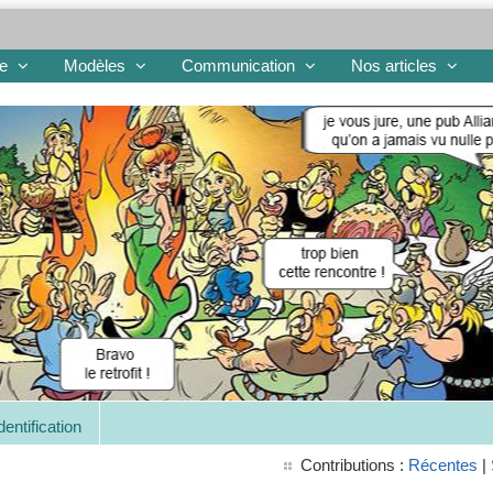
re
Modèles
Communication
Nos articles
dentification
Contributions :
Récentes
|