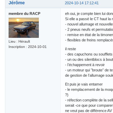
Jérôme
2024-10-14 17:12:41
membre du RACP
eh oui, je compte bien lui do
Si elle a passé le CT haut la
- nouvel allumage et nouvell
- 2 pneus neufs et permutat
- remise en état de la timoner
- flexibles de freins remplacé
Lieu : Hérault
Inscription : 2024-10-01
il reste
- des capuchons ou soufflets 
- un ou des silentblocs à bout
- l'échappement à revoir
- un moteur qui "broute" de t
de gestion de l'allumage sou
Et puis je vais entamer
- le remplacement de la moqu
?)
- réfection complète de la sell
serait -ce que pour comparer le
ne veut pas de différence AV