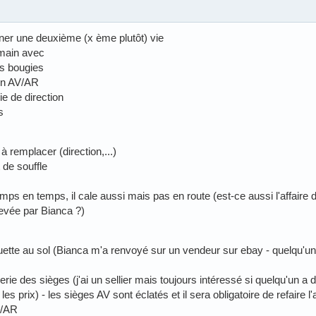
nner une deuxième (x ème plutôt) vie
 main avec
es bougies
ion AV/AR
ie de direction
s
à remplacer (direction,...)
 de souffle
emps en temps, il cale aussi mais pas en route (est-ce aussi l'affaire
levée par Bianca ?)
ette au sol (Bianca m'a renvoyé sur un vendeur sur ebay - quelqu'un 
erie des sièges (j'ai un sellier mais toujours intéressé si quelqu'un a dé
s prix) - les sièges AV sont éclatés et il sera obligatoire de refaire l'ar
 /AR