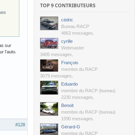
TOP 9 CONTRIBUTEURS
ques
cédric
Bureau RACP
4663 messages
,
cyrille
as sur
Webmaster
r l'auto.
3405 messages
,
François
membre du RACP
3079 messages
,
Eduardo
membre du RACP (bureau)
2230 messages
,
Benoit
membre du RACP (bureau)
1590 messages
,
#128
Gérard-G
membre du RACP