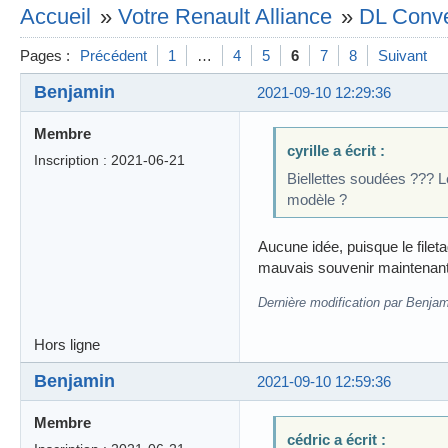
Accueil
»
Votre Renault Alliance
»
DL Conve
Pages :
Précédent
1
…
4
5
6
7
8
Suivant
Benjamin
2021-09-10 12:29:36
Membre
cyrille a écrit :
Inscription : 2021-06-21
Biellettes soudées ??? Le
modèle ?
Aucune idée, puisque le filet
mauvais souvenir maintena
Dernière modification par Benjam
Hors ligne
Benjamin
2021-09-10 12:59:36
Membre
cédric a écrit :