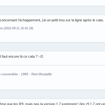
cernant l'échappement, j'ai un petit trou sur la ligne après le cata.
in (2021-09-11 16:41:18)
l faut encore là ce cata ? :-D
o convertible - 1985 - Red Micatallic
même que les R9, mais pas la version 1.7 justement ! (les r9 1.7 ont 