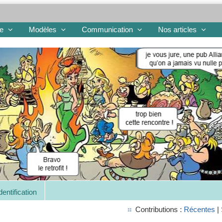
re
Modèles
Communication
Nos articles
dentification
Contributions :
Récentes
|