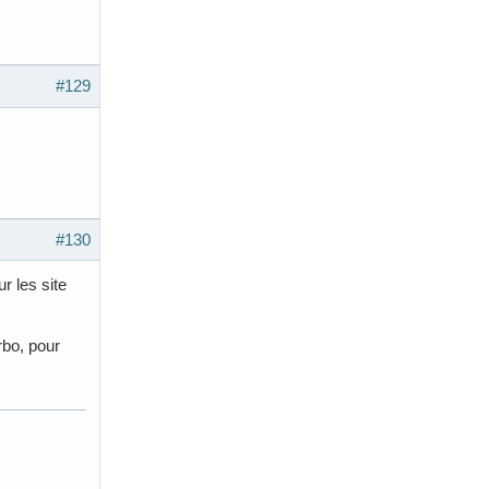
#129
#130
r les site
rbo, pour