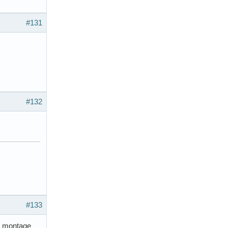
#131
#132
#133
un montage