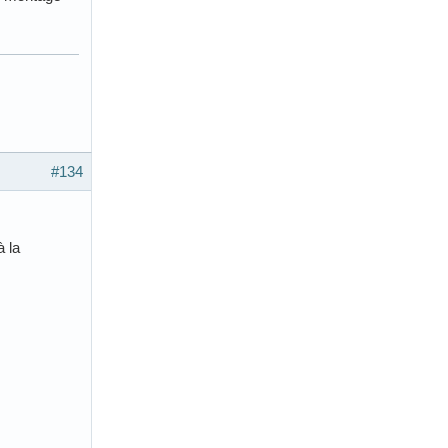
#134
à la