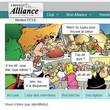
Club
Mon Alliance
Histoi
Membre F.F.V.E.
Accueil
Liste des membres
Recherche
Inscription
I
Vous n'êtes pas identifié(e).