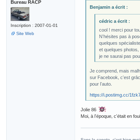
Bureau RACP
Benjamin a écrit :
cédric a écrit :
Inscription : 2007-01-01
cool ! merci pour to
Site Web
N'hésites pas à pos
quelques spécialiste
et quelques photos,
je ne saurai pas pou
Je comprend, mais malhe
sur Facebook, c'est grâc
pour l'auto.
https://i.postimg.cc/1f
Jolie 86
Moi, à l'époque, c'était en fou
Sans la capote, c'est bien meil