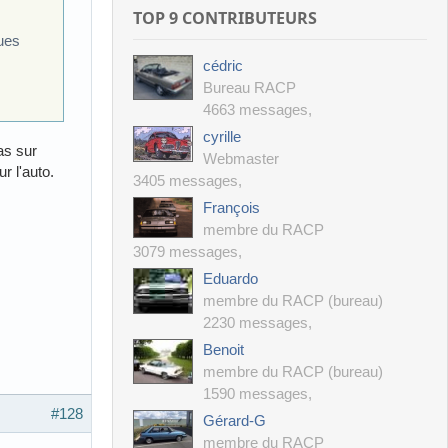
TOP 9 CONTRIBUTEURS
ques
cédric
Bureau RACP
4663 messages
,
cyrille
as sur
Webmaster
r l'auto.
3405 messages
,
François
membre du RACP
3079 messages
,
Eduardo
membre du RACP (bureau)
2230 messages
,
Benoit
membre du RACP (bureau)
1590 messages
,
#128
Gérard-G
membre du RACP