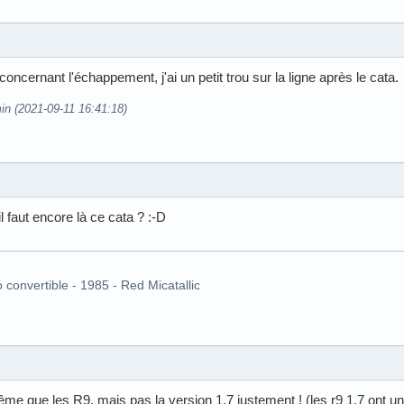
cernant l'échappement, j'ai un petit trou sur la ligne après le cata.
in (2021-09-11 16:41:18)
l faut encore là ce cata ? :-D
o convertible - 1985 - Red Micatallic
même que les R9, mais pas la version 1.7 justement ! (les r9 1.7 ont 