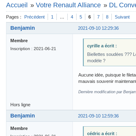
Accueil
»
Votre Renault Alliance
»
DL Conve
Pages :
Précédent
1
…
4
5
6
7
8
Suivant
Benjamin
2021-09-10 12:29:36
Membre
cyrille a écrit :
Inscription : 2021-06-21
Biellettes soudées ??? Le
modèle ?
Aucune idée, puisque le filet
mauvais souvenir maintena
Dernière modification par Benjam
Hors ligne
Benjamin
2021-09-10 12:59:36
Membre
cédric a écrit :