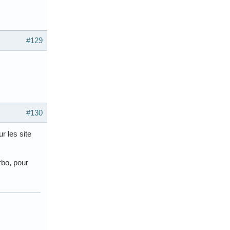
#129
#130
r les site
rbo, pour