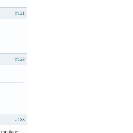
#131
#132
#133
un montage