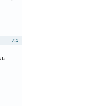
#134
à la