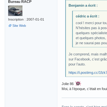
Bureau RACP
Benjamin a écrit :
cédric a écrit :
Inscription : 2007-01-01
cool ! merci pour to
Site Web
N'hésites pas à pos
quelques spécialiste
et quelques photos,
je ne saurai pas pou
Je comprend, mais malhe
sur Facebook, c'est grâc
pour l'auto.
https://i.postimg.cc/1f
Jolie 86
Moi, à l'époque, c'était en fou
Sans la capote, c'est bien meil