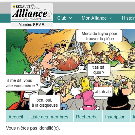
Club
Mon Alliance
Histoi
Membre F.F.V.E.
Accueil
Liste des membres
Recherche
Inscription
I
Vous n'êtes pas identifié(e).