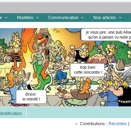
re
Modèles
Communication
Nos articles
dentification
Contributions :
Récentes
|