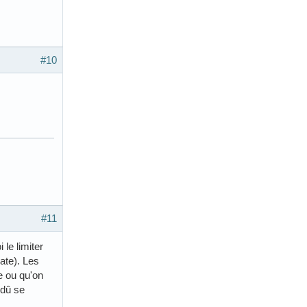
#10
#11
 le limiter
ate). Les
e ou qu'on
 dû se