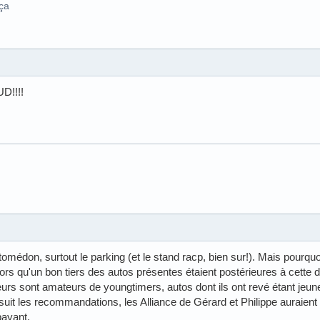
 ça
UD!!!!
omédon, surtout le parking (et le stand racp, bien sur!). Mais pourquoi
ors qu'un bon tiers des autos présentes étaient postérieures à cette d
urs sont amateurs de youngtimers, autos dont ils ont revé étant jeun
 suit les recommandations, les Alliance de Gérard et Philippe auraient
payant.