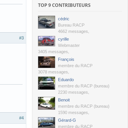
TOP 9 CONTRIBUTEURS
cédric
Bureau RACP
4662 messages
,
#3
cyrille
Webmaster
3405 messages
,
François
membre du RACP
3078 messages
,
Eduardo
membre du RACP (bureau)
2230 messages
,
Benoit
membre du RACP (bureau)
1590 messages
,
#4
Gérard-G
membre du RACP