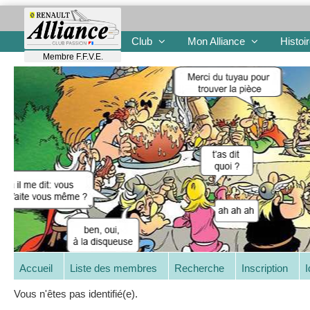
Club
Mon Alliance
Histoi
Membre F.F.V.E.
Accueil
Liste des membres
Recherche
Inscription
I
Vous n'êtes pas identifié(e).