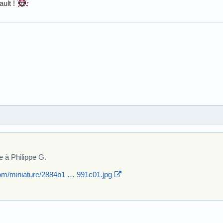
ault !
e à Philippe G.
om/miniature/2884b1 … 991c01.jpg