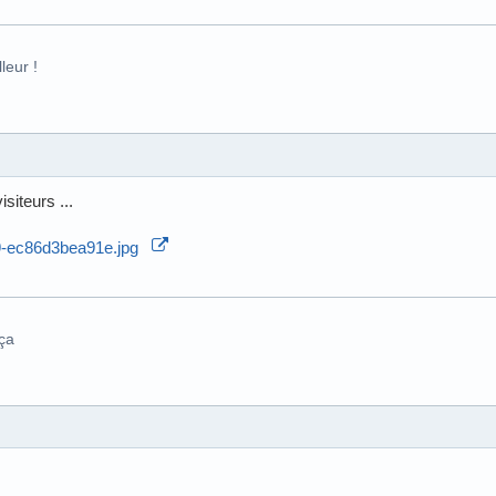
leur !
isiteurs ...
 ça