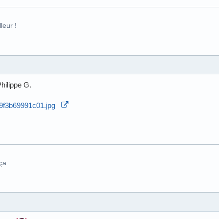
leur !
Philippe G.
 ça