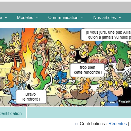
re
Modèles
Communication
Nos articles
dentification
Contributions :
Récentes
|