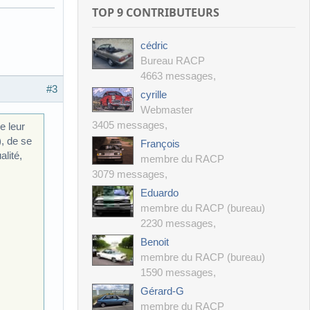
TOP 9 CONTRIBUTEURS
cédric
Bureau RACP
4663 messages
,
#3
cyrille
Webmaster
3405 messages
,
e leur
), de se
François
alité,
membre du RACP
3079 messages
,
Eduardo
membre du RACP (bureau)
2230 messages
,
Benoit
membre du RACP (bureau)
1590 messages
,
Gérard-G
membre du RACP