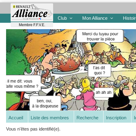
Club
Mon Alliance
Histoi
Membre F.F.V.E.
Accueil
Liste des membres
Recherche
Inscription
I
Vous n'êtes pas identifié(e).