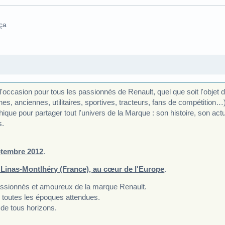
 ça
l'occasion pour tous les passionnés de Renault, quel que soit l'objet d
s, anciennes, utilitaires, sportives, tracteurs, fans de compétition…
hique pour partager tout l'univers de la Marque : son histoire, son actu
s.
ptembre 2012
.
Linas-Montlhéry (France), au cœur de l'Europe
.
passionnés et amoureux de la marque Renault.
 toutes les époques attendues.
de tous horizons.