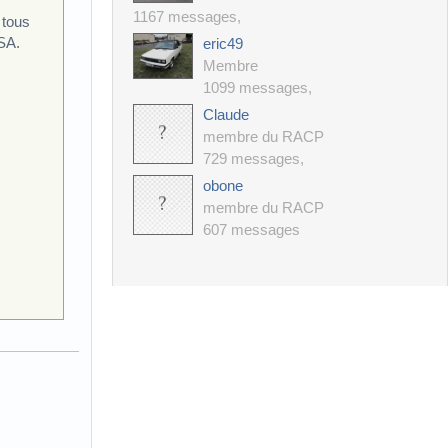
1167 messages
,
 tous
SA.
eric49
Membre
1099 messages
,
Claude
membre du RACP
729 messages
,
obone
membre du RACP
607 messages