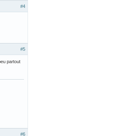
#4
#5
peu partout
#6