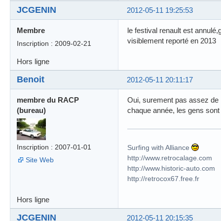
JCGENIN
2012-05-11 19:25:53
Membre
le festival renault est annul
visiblement reporté en 2013
Inscription : 2009-02-21
Hors ligne
Benoit
2012-05-11 20:11:17
membre du RACP
Oui, surement pas assez de mo
(bureau)
chaque année, les gens sont so
Inscription : 2007-01-01
Surfing with Alliance
http://www.retrocalage.com
Site Web
http://www.historic-auto.com
http://retrocox67.free.fr
Hors ligne
JCGENIN
2012-05-11 20:15:35