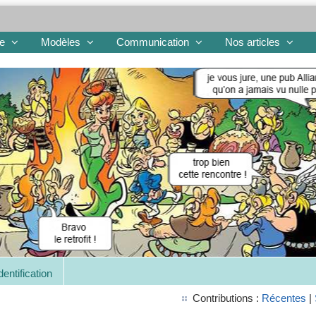
re
Modèles
Communication
Nos articles
dentification
Contributions :
Récentes
|