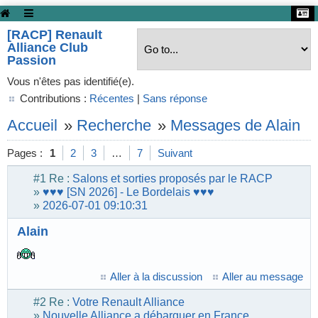
[RACP] Renault
Alliance Club
Passion
Vous n'êtes pas identifié(e).
Contributions :
Récentes
|
Sans réponse
Accueil
»
Recherche
»
Messages de Alain
Pages :
1
2
3
…
7
Suivant
#1
Re :
Salons et sorties proposés par le RACP
»
♥♥♥ [SN 2026] - Le Bordelais ♥♥♥
»
2026-07-01 09:10:31
Alain
Aller à la discussion
Aller au message
#2
Re :
Votre Renault Alliance
»
Nouvelle Alliance a débarquer en France