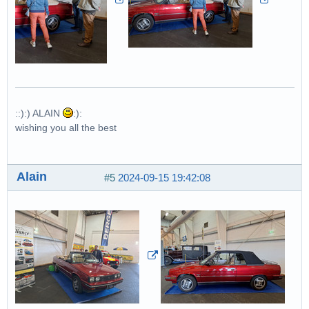
::):) ALAIN
:):
wishing you all the best
Alain
#5
2024-09-15 19:42:08