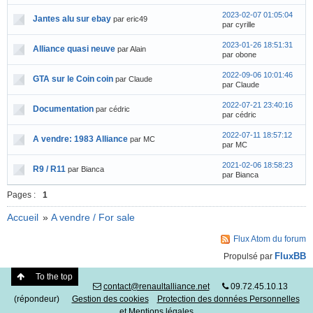
2023-02-07 01:05:04
Jantes alu sur ebay
par eric49
par cyrille
2023-01-26 18:51:31
Alliance quasi neuve
par Alain
par obone
2022-09-06 10:01:46
GTA sur le Coin coin
par Claude
par Claude
2022-07-21 23:40:16
Documentation
par cédric
par cédric
2022-07-11 18:57:12
A vendre: 1983 Alliance
par MC
par MC
2021-02-06 18:58:23
R9 / R11
par Bianca
par Bianca
Pages :
1
Accueil
»
A vendre / For sale
Flux Atom du forum
FluxBB
Propulsé par
To the top
contact@renaultalliance.net
09.72.45.10.13
(répondeur)
Gestion des cookies
Protection des données Personnelles
et Mentions légales