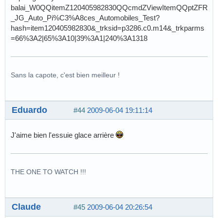
balai_W0QQitemZ120405982830QQcmdZViewItemQQptZFR
_JG_Auto_Pi%C3%A8ces_Automobiles_Test?
hash=item120405982830&_trksid=p3286.c0.m14&_trkparms
=66%3A2|65%3A10|39%3A1|240%3A1318
Sans la capote, c'est bien meilleur !
Eduardo
#44
2009-06-04 19:11:14
J'aime bien l'essuie glace arrière
THE ONE TO WATCH !!!
Claude
#45
2009-06-04 20:26:54