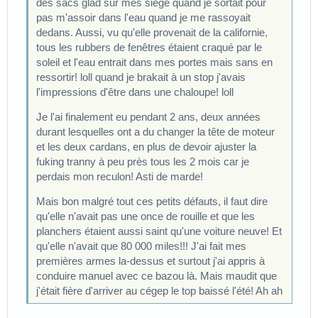
des sacs glad sur mes siège quand je sortait pour
pas m'assoir dans l'eau quand je me rassoyait
dedans. Aussi, vu qu'elle provenait de la californie,
tous les rubbers de fenêtres étaient craqué par le
soleil et l'eau entrait dans mes portes mais sans en
ressortir! loll quand je brakait à un stop j'avais
l'impressions d'être dans une chaloupe! loll
Je l'ai finalement eu pendant 2 ans, deux années
durant lesquelles ont a du changer la tête de moteur
et les deux cardans, en plus de devoir ajuster la
fuking tranny à peu près tous les 2 mois car je
perdais mon reculon! Asti de marde!
Mais bon malgré tout ces petits défauts, il faut dire
qu'elle n'avait pas une once de rouille et que les
planchers étaient aussi saint qu'une voiture neuve! Et
qu'elle n'avait que 80 000 miles!!! J'ai fait mes
premières armes la-dessus et surtout j'ai appris à
conduire manuel avec ce bazou là. Mais maudit que
j'était fière d'arriver au cégep le top baissé l'été! Ah ah