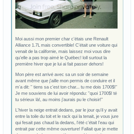
Moi aussi mon premier char c'étais une Renault
Alliance 1.7L mais convertible! C'était une voiture qui
venait de la californie, mais laissez moi vous dire
qu'elle a pas trop aimé le Québec! loll surtout la
première hiver que je lui ai fait passer dehors!
Mon père est arrivé avec sa un soir de semaine
avant même que j'aille mon permis de conduire et il
m'a dit: '' tiens sa c'est ton char... tu me dois 1700$!''
Je me souviens de lui avoir répondu: ''quoi 1700$! té
tu sérieux là!, au moins j'aurais pu le choisir!''
L'hiver la neige entrait dedans, par le jour qu'il y avait
entre la toile du toit et le rack qui la tenait, je vous jure
qui fesait pas chaud la dedans, l'été c'était l'eau qui
entrait par cette même ouverture! Fallait que je mette