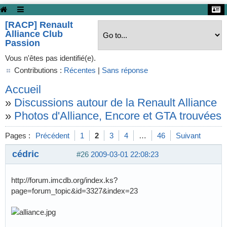
[RACP] Renault
Alliance Club
Passion
Vous n'êtes pas identifié(e).
Contributions :
Récentes
|
Sans réponse
Accueil
»
Discussions autour de la Renault Alliance
»
Photos d'Alliance, Encore et GTA trouvées s
Pages :
Précédent
1
2
3
4
…
46
Suivant
cédric
#26
2009-03-01 22:08:23
http://forum.imcdb.org/index.ks?
page=forum_topic&id=3327&index=23