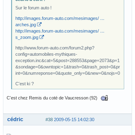
Sur le forum auto !
http://images.forum-auto.com/mesimages/ …
arches.jpg
http://images.forum-auto.com/mesimages/ …
s_zoom.jpg
http://www.forum-auto.com/forum2.php?
config=automobiles-mythiques-
exception.inc&cat=5&post=288553&page=2073&p=1
&sondage=0&owntopic=1&trash=0&trash_post=0&pr
int=0&numreponse=0&quote_only=0&new=0&nojs=0
C'est ki ?
C'est chez Remis du coté de Vaucresson (92)
cédric
#38
2009-05-15 14:02:30