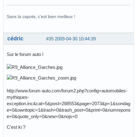
Sans la capote, c'est bien meilleur !
cédric
#35
2009-04-30 10:44:39
Sur le forum auto !
http://www.forum-auto.com/forum2.php?config=automobiles-
mythiques-
exception.inc&cat=5&post=288553&page=2073&p=1&sondag
e=0&owntopic=1&trash=0&trash_post=0&print=0&numrepons
e=0&quote_only=0&new=0&nojs=0
C'est ki ?