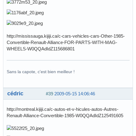
http://mississauga.kijiji.ca/c-cars-vehicles-cars-Other-1985-
Convertible-Renault-Alliance-FOR-PARTS-WITH-MAG-
WHEELS-W0QQAdIdZ115686801
Sans la capote, c'est bien meilleur !
cédric
#39
2009-05-15 14:06:46
http://montreal.kijiji.ca/c-autos-et-v-hicules-autos-Autres-
Renault-Alliance-Convertible-1985-W0QQAdIdZ125491605