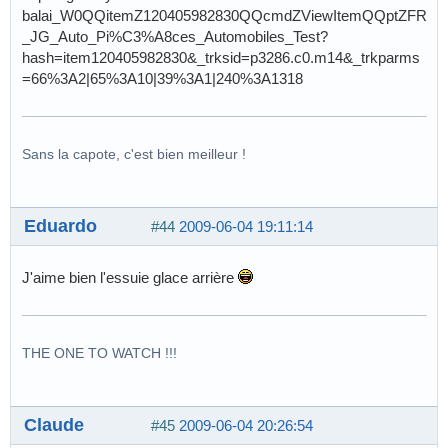
balai_W0QQitemZ120405982830QQcmdZViewItemQQptZFR
_JG_Auto_Pi%C3%A8ces_Automobiles_Test?
hash=item120405982830&_trksid=p3286.c0.m14&_trkparms
=66%3A2|65%3A10|39%3A1|240%3A1318
Sans la capote, c'est bien meilleur !
Eduardo
#44
2009-06-04 19:11:14
J'aime bien l'essuie glace arrière
THE ONE TO WATCH !!!
Claude
#45
2009-06-04 20:26:54