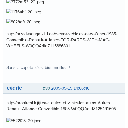
http://mississauga.kijiji.ca/c-cars-vehicles-cars-Other-1985-
Convertible-Renault-Alliance-FOR-PARTS-WITH-MAG-
WHEELS-W0QQAdIdZ115686801
Sans la capote, c'est bien meilleur !
cédric
#39
2009-05-15 14:06:46
http://montreal.kijiji.ca/c-autos-et-v-hicules-autos-Autres-
Renault-Alliance-Convertible-1985-W0QQAdIdZ125491605