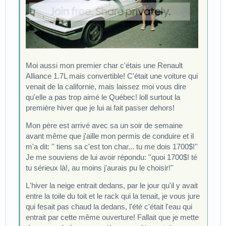
Moi aussi mon premier char c'étais une Renault
Alliance 1.7L mais convertible! C'était une voiture qui
venait de la californie, mais laissez moi vous dire
qu'elle a pas trop aimé le Québec! loll surtout la
première hiver que je lui ai fait passer dehors!
Mon père est arrivé avec sa un soir de semaine
avant même que j'aille mon permis de conduire et il
m'a dit: '' tiens sa c'est ton char... tu me dois 1700$!''
Je me souviens de lui avoir répondu: ''quoi 1700$! té
tu sérieux là!, au moins j'aurais pu le choisir!''
L'hiver la neige entrait dedans, par le jour qu'il y avait
entre la toile du toit et le rack qui la tenait, je vous jure
qui fesait pas chaud la dedans, l'été c'était l'eau qui
entrait par cette même ouverture! Fallait que je mette