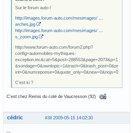
Sur le forum auto !
http://images.forum-auto.com/mesimages/ …
arches.jpg
http://images.forum-auto.com/mesimages/ …
s_zoom.jpg
http://www.forum-auto.com/forum2.php?
config=automobiles-mythiques-
exception.inc&cat=5&post=288553&page=2073&p=1
&sondage=0&owntopic=1&trash=0&trash_post=0&pr
int=0&numreponse=0&quote_only=0&new=0&nojs=0
C'est ki ?
C'est chez Remis du coté de Vaucresson (92)
cédric
#38
2009-05-15 14:02:30