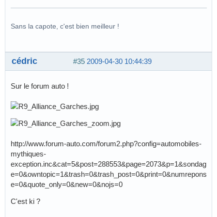
Sans la capote, c'est bien meilleur !
cédric
#35
2009-04-30 10:44:39
Sur le forum auto !
http://www.forum-auto.com/forum2.php?config=automobiles-
mythiques-
exception.inc&cat=5&post=288553&page=2073&p=1&sondag
e=0&owntopic=1&trash=0&trash_post=0&print=0&numrepons
e=0&quote_only=0&new=0&nojs=0
C'est ki ?