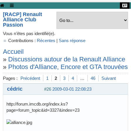
[RACP] Renault
Alliance Club
Passion
Vous n'êtes pas identifié(e).
Contributions :
Récentes
|
Sans réponse
Accueil
»
Discussions autour de la Renault Alliance
»
Photos d'Alliance, Encore et GTA trouvées s
Pages :
Précédent
1
2
3
4
…
46
Suivant
cédric
#26
2009-03-01 22:08:23
http://forum.imcdb.org/index.ks?
page=forum_topic&id=3327&index=23