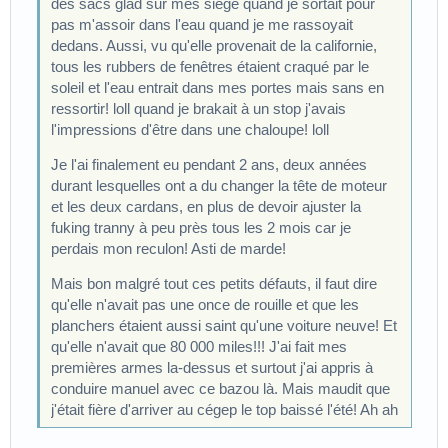
des sacs glad sur mes siège quand je sortait pour
pas m'assoir dans l'eau quand je me rassoyait
dedans. Aussi, vu qu'elle provenait de la californie,
tous les rubbers de fenêtres étaient craqué par le
soleil et l'eau entrait dans mes portes mais sans en
ressortir! loll quand je brakait à un stop j'avais
l'impressions d'être dans une chaloupe! loll
Je l'ai finalement eu pendant 2 ans, deux années
durant lesquelles ont a du changer la tête de moteur
et les deux cardans, en plus de devoir ajuster la
fuking tranny à peu près tous les 2 mois car je
perdais mon reculon! Asti de marde!
Mais bon malgré tout ces petits défauts, il faut dire
qu'elle n'avait pas une once de rouille et que les
planchers étaient aussi saint qu'une voiture neuve! Et
qu'elle n'avait que 80 000 miles!!! J'ai fait mes
premières armes la-dessus et surtout j'ai appris à
conduire manuel avec ce bazou là. Mais maudit que
j'était fière d'arriver au cégep le top baissé l'été! Ah ah