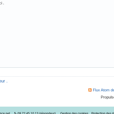
i .
eur .
Flux Atom de
Propuls
nce.net
09.72.45.10.13 (répondeur)
Gestion des cookies
Protection des 