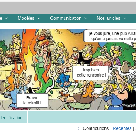
re
Modèles
Communication
Nos articles
dentification
Contributions :
Récentes
|