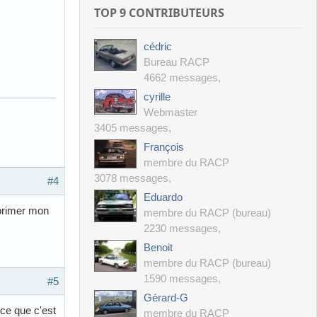
TOP 9 CONTRIBUTEURS
cédric
Bureau RACP
4662 messages
,
cyrille
Webmaster
3405 messages
,
François
membre du RACP
3078 messages
,
#4
Eduardo
pprimer mon
membre du RACP (bureau)
2230 messages
,
Benoit
membre du RACP (bureau)
1590 messages
,
#5
Gérard-G
 ce que c'est
membre du RACP