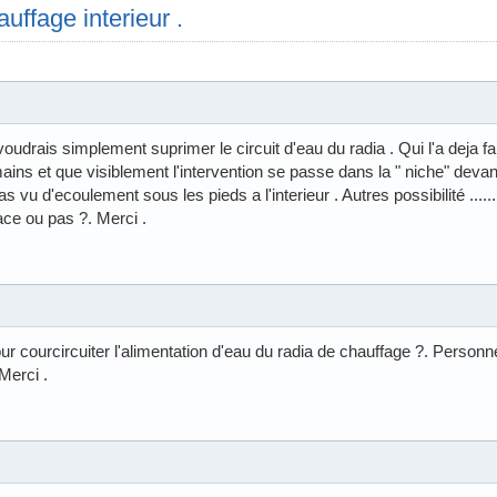
uffage interieur .
voudrais simplement suprimer le circuit d'eau du radia . Qui l'a deja fai
es mains et que visiblement l'intervention se passe dans la " niche" deva
s vu d'ecoulement sous les pieds a l'interieur . Autres possibilité ......
cace ou pas ?. Merci .
r courcircuiter l'alimentation d'eau du radia de chauffage ?. Personne
Merci .