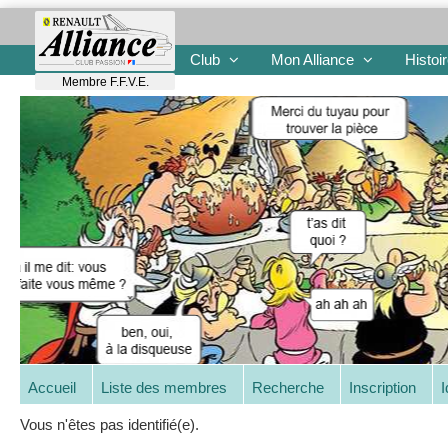
Club
Mon Alliance
Histoi
Membre F.F.V.E.
Accueil
Liste des membres
Recherche
Inscription
I
Vous n'êtes pas identifié(e).