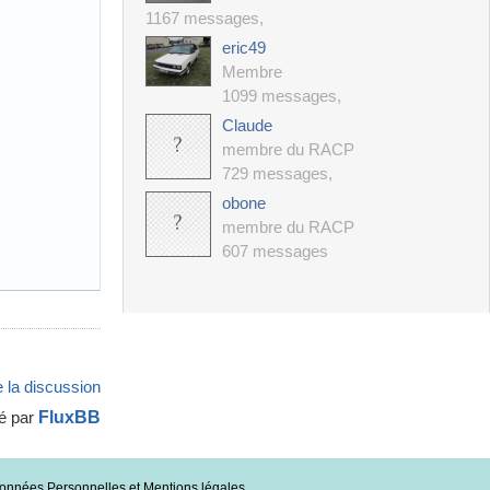
1167 messages
,
eric49
Membre
1099 messages
,
Claude
membre du RACP
729 messages
,
obone
membre du RACP
607 messages
 la discussion
FluxBB
é par
données Personnelles et Mentions légales