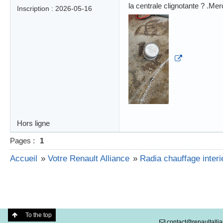
la centrale clignotante ? .Merc
Inscription : 2026-05-16
Hors ligne
Pages :
1
Accueil
»
Votre Renault Alliance
»
Radia chauffage interi
To the top
contact@renaultallia