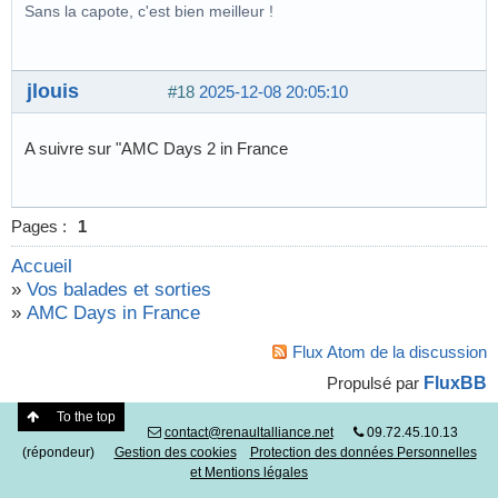
Sans la capote, c'est bien meilleur !
jlouis
#18
2025-12-08 20:05:10
A suivre sur "AMC Days 2 in France
Pages :
1
Accueil
»
Vos balades et sorties
»
AMC Days in France
Flux Atom de la discussion
FluxBB
Propulsé par
To the top
contact@renaultalliance.net
09.72.45.10.13
(répondeur)
Gestion des cookies
Protection des données Personnelles
et Mentions légales