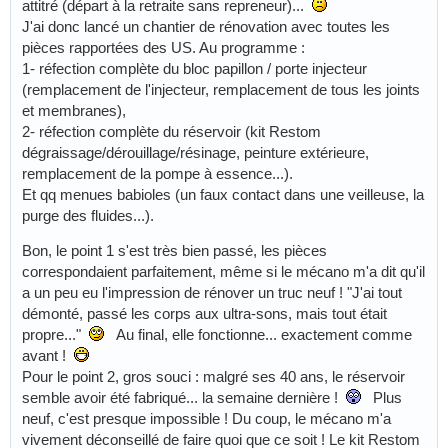
attitré (départ à la retraite sans repreneur)...
J'ai donc lancé un chantier de rénovation avec toutes les
pièces rapportées des US. Au programme :
1- réfection complète du bloc papillon / porte injecteur
(remplacement de l'injecteur, remplacement de tous les joints
et membranes),
2- réfection complète du réservoir (kit Restom
dégraissage/dérouillage/résinage, peinture extérieure,
remplacement de la pompe à essence...).
Et qq menues babioles (un faux contact dans une veilleuse, la
purge des fluides...).
Bon, le point 1 s'est très bien passé, les pièces
correspondaient parfaitement, même si le mécano m'a dit qu'il
a un peu eu l'impression de rénover un truc neuf ! "J'ai tout
démonté, passé les corps aux ultra-sons, mais tout était
propre..."
Au final, elle fonctionne... exactement comme
avant !
Pour le point 2, gros souci : malgré ses 40 ans, le réservoir
semble avoir été fabriqué... la semaine dernière !
Plus
neuf, c'est presque impossible ! Du coup, le mécano m'a
vivement déconseillé de faire quoi que ce soit ! Le kit Restom