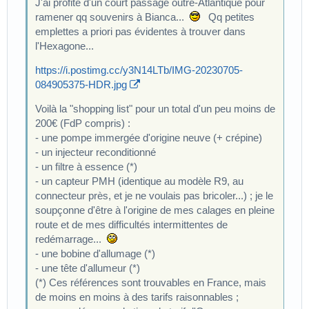
J'ai profité d'un court passage outre-Atlantique pour
ramener qq souvenirs à Bianca...
Qq petites
emplettes a priori pas évidentes à trouver dans
l'Hexagone...
https://i.postimg.cc/y3N14LTb/IMG-20230705-
084905375-HDR.jpg
Voilà la "shopping list" pour un total d'un peu moins de
200€ (FdP compris) :
- une pompe immergée d'origine neuve (+ crépine)
- un injecteur reconditionné
- un filtre à essence (*)
- un capteur PMH (identique au modèle R9, au
connecteur près, et je ne voulais pas bricoler...) ; je le
soupçonne d'être à l'origine de mes calages en pleine
route et de mes difficultés intermittentes de
redémarrage...
- une bobine d'allumage (*)
- une tête d'allumeur (*)
(*) Ces références sont trouvables en France, mais
de moins en moins à des tarifs raisonnables ;