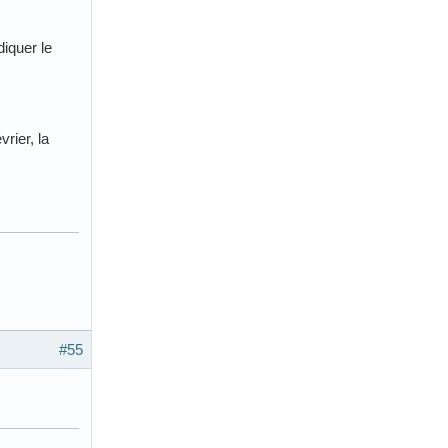
diquer le
rier, la
#55