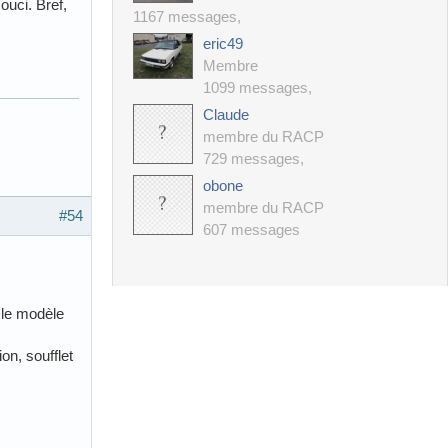
ouci. Bref,
1167 messages
,
eric49
Membre
1099 messages
,
Claude
membre du RACP
729 messages
,
obone
membre du RACP
#54
607 messages
 le modèle
on, soufflet