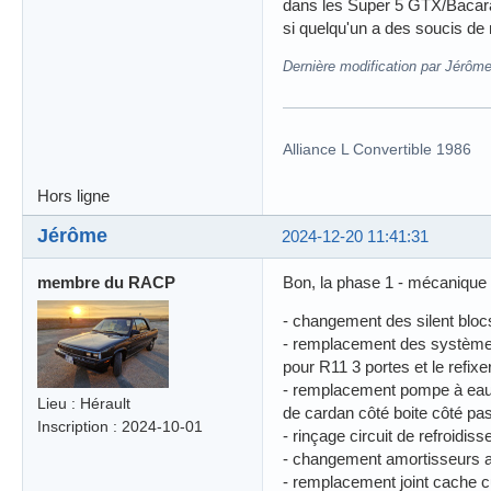
dans les Super 5 GTX/Bacara) 
si quelqu'un a des soucis de 
Dernière modification par Jérôm
Alliance L Convertible 1986
Hors ligne
Jérôme
2024-12-20 11:41:31
membre du RACP
Bon, la phase 1 - mécanique -
- changement des silent blocs 
- remplacement des systèmes 
pour R11 3 portes et le refixe
- remplacement pompe à eau, ki
Lieu : Hérault
de cardan côté boite côté pa
Inscription : 2024-10-01
- rinçage circuit de refroidiss
- changement amortisseurs a
- remplacement joint cache c