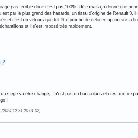
irage pas terrible donc c'est pas 100% fidèle mais ça donne une bon
est par le plus grand des hasards, un tissu d'origine de Renault 9, il é
e et c'est un velours qui doit être proche de celui en option sur la fini
chantillons et il s'est imposé très rapidement.
e du siège va être changé, il n'est pas du bon coloris et n'est même
ège !
e (2024-12-31 20:01:02)