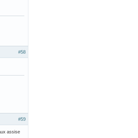
#58
#59
eaux assise