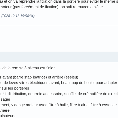
et on va reprendre la fixation dans la portière pour éviter le même s
moteur (pas forcément de fixation), on sait retrouver la pièce.
e (2024-12-16 15:54:34)
 de la remise à niveau est finie :
avant (barre stabilisatrice) et arrière (essieu)
de lèves vitres électriques avant, beaucoup de boulot pour adapter
r sur les portières
t distribution, courroie accessoire, soufflet de crémaillère de directi
ssager
ement, vidange moteur avec filtre à huile, filtre à air et filtre à essence
rrière
ulbuteurs