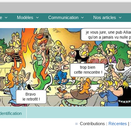
re
Modèles
Communication
Nos articles
dentification
Contributions :
Récentes
|