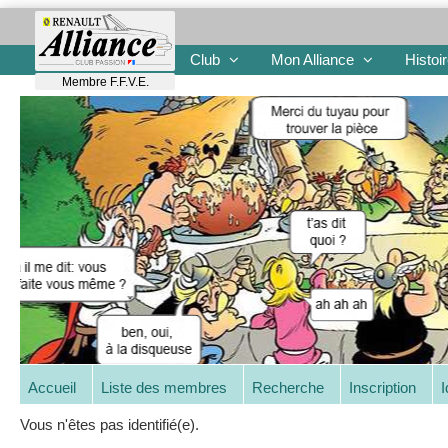
Club
Mon Alliance
Histoi
Membre F.F.V.E.
Accueil
Liste des membres
Recherche
Inscription
I
Vous n'êtes pas identifié(e).