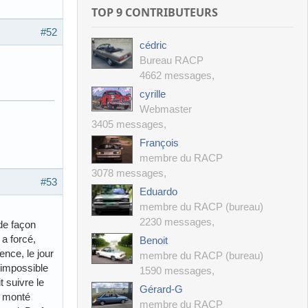
TOP 9 CONTRIBUTEURS
#52
cédric
Bureau RACP
4662 messages
,
cyrille
Webmaster
3405 messages
,
François
membre du RACP
3078 messages
,
#53
Eduardo
membre du RACP (bureau)
2230 messages
,
 de façon
 a forcé,
Benoit
nce, le jour
membre du RACP (bureau)
, impossible
1590 messages
,
t suivre le
Gérard-G
i monté
membre du RACP