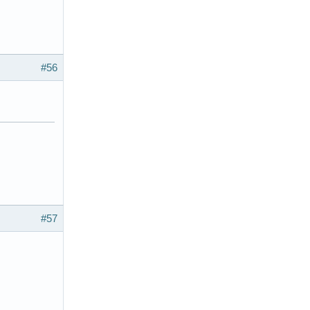
#56
#57