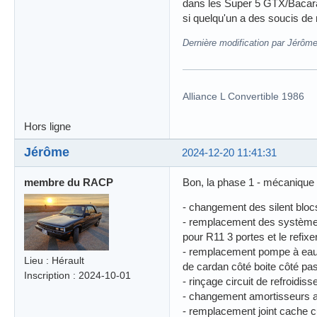
dans les Super 5 GTX/Bacara) 
si quelqu'un a des soucis de 
Dernière modification par Jérôm
Alliance L Convertible 1986
Hors ligne
Jérôme
2024-12-20 11:41:31
membre du RACP
Bon, la phase 1 - mécanique -
- changement des silent blocs 
- remplacement des systèmes 
pour R11 3 portes et le refixe
- remplacement pompe à eau, ki
Lieu : Hérault
de cardan côté boite côté pa
Inscription : 2024-10-01
- rinçage circuit de refroidiss
- changement amortisseurs a
- remplacement joint cache c