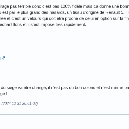
irage pas terrible donc c'est pas 100% fidèle mais ça donne une bon
est par le plus grand des hasards, un tissu d'origine de Renault 9, il é
e et c'est un velours qui doit être proche de celui en option sur la fini
chantillons et il s'est imposé très rapidement.
e du siège va être changé, il n'est pas du bon coloris et n'est même
ège !
e (2024-12-31 20:01:02)