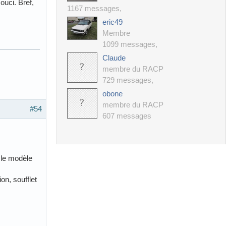
ouci. Bref,
1167 messages
,
eric49
Membre
1099 messages
,
Claude
membre du RACP
729 messages
,
obone
membre du RACP
#54
607 messages
 le modèle
on, soufflet