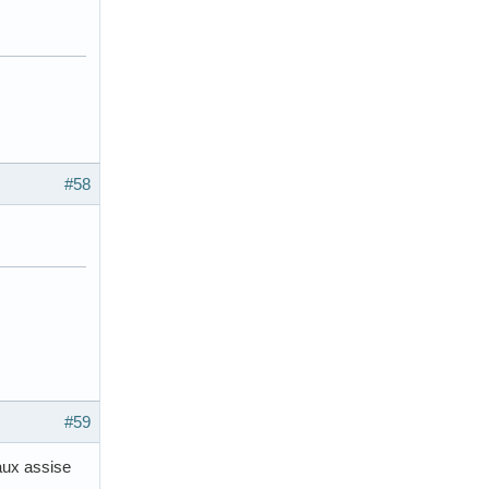
#58
#59
eaux assise