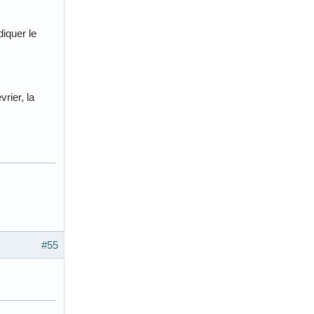
diquer le
rier, la
#55