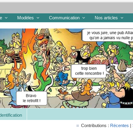
re
Modèles
Communication
Nos articles
dentification
Contributions :
Récentes
|