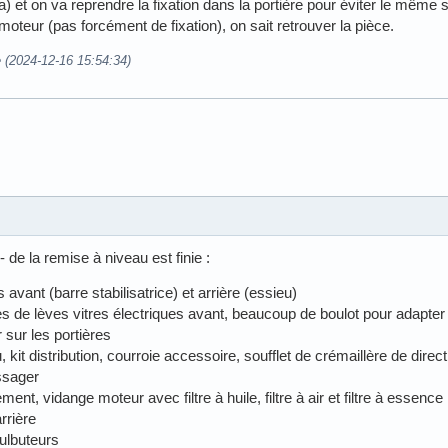
et on va reprendre la fixation dans la portière pour éviter le même s
moteur (pas forcément de fixation), on sait retrouver la pièce.
e (2024-12-16 15:54:34)
 de la remise à niveau est finie :
avant (barre stabilisatrice) et arrière (essieu)
de lèves vitres électriques avant, beaucoup de boulot pour adapter
r sur les portières
t distribution, courroie accessoire, soufflet de crémaillère de directi
ssager
ement, vidange moteur avec filtre à huile, filtre à air et filtre à essence
rrière
ulbuteurs