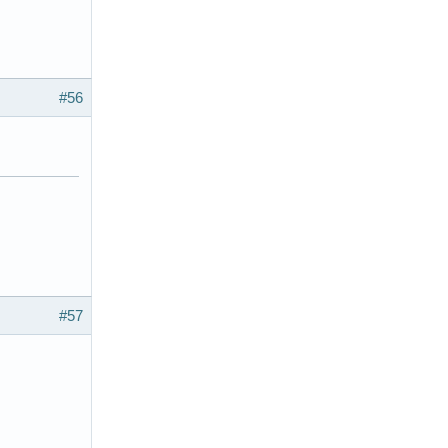
#56
#57