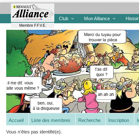
Club
Mon Alliance
Histoi
Membre F.F.V.E.
Accueil
Liste des membres
Recherche
Inscription
I
Vous n'êtes pas identifié(e).