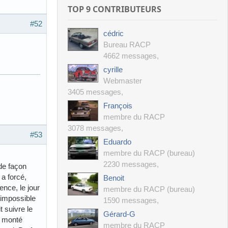
TOP 9 CONTRIBUTEURS
#52
cédric
Bureau RACP
4662 messages
,
cyrille
Webmaster
3405 messages
,
François
membre du RACP
3078 messages
,
#53
Eduardo
membre du RACP (bureau)
2230 messages
,
 de façon
 a forcé,
Benoit
nce, le jour
membre du RACP (bureau)
, impossible
1590 messages
,
t suivre le
Gérard-G
i monté
membre du RACP