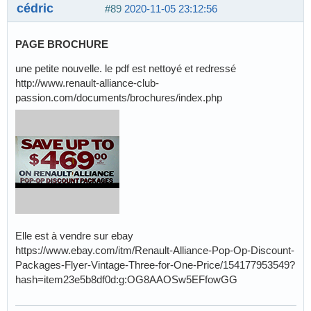
cédric
#89
2020-11-05 23:12:56
PAGE BROCHURE
une petite nouvelle. le pdf est nettoyé et redressé
http://www.renault-alliance-club-
passion.com/documents/brochures/index.php
Elle est à vendre sur ebay
https://www.ebay.com/itm/Renault-Alliance-Pop-Op-Discount-
Packages-Flyer-Vintage-Three-for-One-Price/154177953549?
hash=item23e5b8df0d:g:OG8AAOSw5EFfowGG