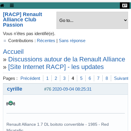
[RACP] Renault
Alliance Club
Passion
Vous n'êtes pas identifié(e).
Contributions :
Récentes
|
Sans réponse
Accueil
»
Discussions autour de la Renault Alliance
»
[Site Internet RACP] - les updates
Pages :
Précédent
1
2
3
4
5
6
7
8
Suivant
cyrille
#76
2020-09-04 08:25:31
Renault Alliance 1.7 DL boitoto convertible - 1985 - Red
Micatallic