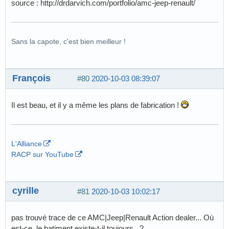
source : http://drdarvich.com/portfolio/amc-jeep-renault/
Sans la capote, c'est bien meilleur !
François
#80
2020-10-03 08:39:07
Il est beau, et il y a même les plans de fabrication !
L'Alliance
RACP sur YouTube
cyrille
#81
2020-10-03 10:02:17
pas trouvé trace de ce AMC|Jeep|Renault Action dealer... Où
est-ce, le batiment existe-t-il toujours...?