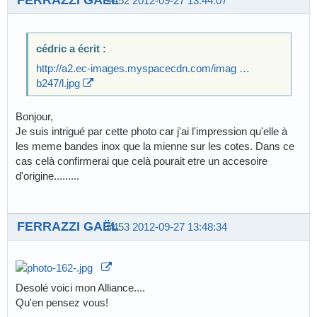
#452
2012-09-27 13:44:07
cédric a écrit :
http://a2.ec-images.myspacecdn.com/imag …
b247/l.jpg
Bonjour,
Je suis intrigué par cette photo car j'ai l'impression qu'elle à
les meme bandes inox que la mienne sur les cotes. Dans ce
cas celà confirmerai que celà pourait etre un accesoire
d'origine.........
FERRAZZI GAËL
#453
2012-09-27 13:48:34
Desolé voici mon Alliance....
Qu'en pensez vous!