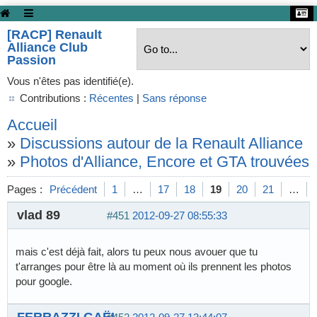
[RACP] Renault
Alliance Club
Passion
Vous n'êtes pas identifié(e).
Contributions :
Récentes
|
Sans réponse
Accueil
»
Discussions autour de la Renault Alliance
»
Photos d'Alliance, Encore et GTA trouvées s
Pages :
Précédent
1
…
17
18
19
20
21
…
vlad 89
#451
2012-09-27 08:55:33
mais c'est déjà fait, alors tu peux nous avouer que tu
t'arranges pour être là au moment où ils prennent les photos
pour google.
FERRAZZI GAËL