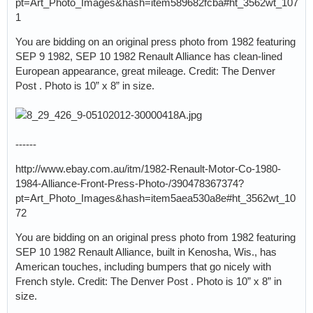
pt=Art_Photo_Images&hash=item589682fcba#ht_3562wt_107
1
You are bidding on an original press photo from 1982 featuring
SEP 9 1982, SEP 10 1982 Renault Alliance has clean-lined
European appearance, great mileage. Credit: The Denver
Post . Photo is 10” x 8” in size.
------
http://www.ebay.com.au/itm/1982-Renault-Motor-Co-1980-
1984-Alliance-Front-Press-Photo-/390478367374?
pt=Art_Photo_Images&hash=item5aea530a8e#ht_3562wt_10
72
You are bidding on an original press photo from 1982 featuring
SEP 10 1982 Renault Alliance, built in Kenosha, Wis., has
American touches, including bumpers that go nicely with
French style. Credit: The Denver Post . Photo is 10” x 8” in
size.