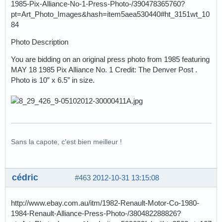
1985-Pix-Alliance-No-1-Press-Photo-/390478365760?
pt=Art_Photo_Images&hash=item5aea530440#ht_3151wt_10
84
Photo Description
You are bidding on an original press photo from 1985 featuring
MAY 18 1985 Pix Alliance No. 1 Credit: The Denver Post .
Photo is 10” x 6.5” in size.
Sans la capote, c'est bien meilleur !
cédric
#463
2012-10-31 13:15:08
http://www.ebay.com.au/itm/1982-Renault-Motor-Co-1980-
1984-Renault-Alliance-Press-Photo-/380482288826?