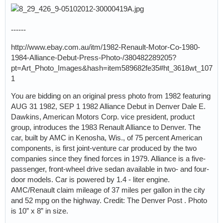
------
http://www.ebay.com.au/itm/1982-Renault-Motor-Co-1980-
1984-Alliance-Debut-Press-Photo-/380482289205?
pt=Art_Photo_Images&hash=item589682fe35#ht_3618wt_107
1
You are bidding on an original press photo from 1982 featuring
AUG 31 1982, SEP 1 1982 Alliance Debut in Denver Dale E.
Dawkins, American Motors Corp. vice president, product
group, introduces the 1983 Renault Alliance to Denver. The
car, built by AMC in Kenosha, Wis., of 75 percent American
components, is first joint-venture car produced by the two
companies since they fined forces in 1979. Alliance is a five-
passenger, front-wheel drive sedan available in two- and four-
door models. Car is powered by 1.4 - liter engine.
AMC/Renault claim mileage of 37 miles per gallon in the city
and 52 mpg on the highway. Credit: The Denver Post . Photo
is 10” x 8” in size.