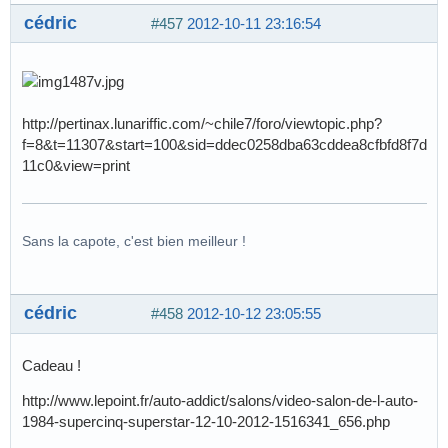
cédric
#457
2012-10-11 23:16:54
http://pertinax.lunariffic.com/~chile7/foro/viewtopic.php?
f=8&t=11307&start=100&sid=ddec0258dba63cddea8cfbfd8f7d
11c0&view=print
Sans la capote, c'est bien meilleur !
cédric
#458
2012-10-12 23:05:55
Cadeau !
http://www.lepoint.fr/auto-addict/salons/video-salon-de-l-auto-
1984-supercinq-superstar-12-10-2012-1516341_656.php