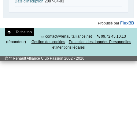
Date d'inscription
2007-04-03
FluxBB
Propulsé par
To the top
contact@renaultalliance.net
09.72.45.10.13
(répondeur)
Gestion des cookies
Protection des données Personnelles
et Mentions légales
** Renault Alliance Club Passion 2002 - 2026